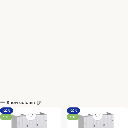
Show column
-22%
-22%
YENI
YENI