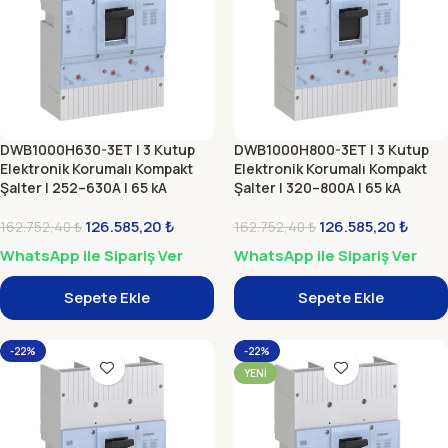
DWB1000H630-3ET | 3 Kutup
DWB1000H800-3ET | 3 Kutup
Elektronik Korumalı Kompakt
Elektronik Korumalı Kompakt
Şalter | 252–630A | 65 kA
Şalter | 320–800A | 65 kA
126.585,20
₺
126.585,20
₺
162.752,40
₺
162.752,40
₺
WhatsApp ile Sipariş Ver
WhatsApp ile Sipariş Ver
Sepete Ekle
Sepete Ekle
-22%
-22%
YENI