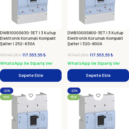
DWB1000S630-3ET | 3 Kutup
DWB1000S800-3ET | 3 Kutup
Elektronik Korumalı Kompakt
Elektronik Korumalı Kompakt
Şalter | 252–630A
Şalter | 320–800A
117.553,55
₺
117.553,55
₺
151.140,28
₺
151.140,28
₺
WhatsApp ile Sipariş Ver
WhatsApp ile Sipariş Ver
Sepete Ekle
Sepete Ekle
-22%
-22%
YENI
YENI