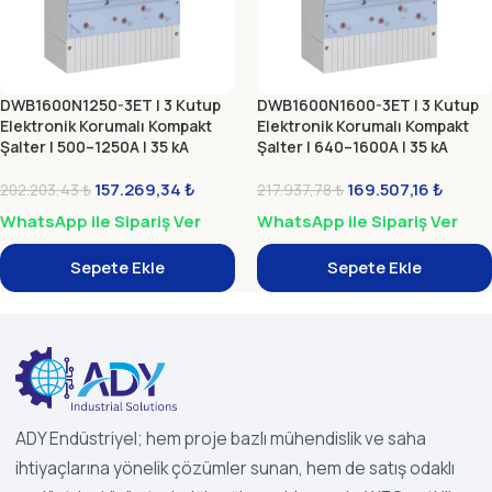
DWB1600N1250-3ET | 3 Kutup
DWB1600N1600-3ET | 3 Kutup
Elektronik Korumalı Kompakt
Elektronik Korumalı Kompakt
Şalter | 500–1250A | 35 kA
Şalter | 640–1600A | 35 kA
157.269,34
₺
169.507,16
₺
202.203,43
₺
217.937,78
₺
WhatsApp ile Sipariş Ver
WhatsApp ile Sipariş Ver
Sepete Ekle
Sepete Ekle
ADY Endüstriyel; hem proje bazlı mühendislik ve saha
ihtiyaçlarına yönelik çözümler sunan, hem de satış odaklı