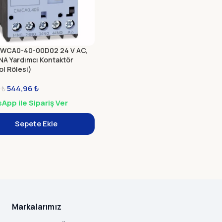
WCA0-40-00D02 24 V AC,
4NA Yardımcı Kontaktör
ol Rölesi)
544,96
₺
6
₺
pp ile Sipariş Ver
Sepete Ekle
Markalarımız