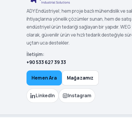
ADY Endüstriyel; hem proje bazlı mühendislik ve s
ihtiyaçlarına yönelik çözümler sunan, hem de satış 
endüstriyel ürün tedariği sağlayan bir yapıdır. WEG ye
olarak, güvenilir ürün ve hızlı tedarik desteğiyle sür
uçtan uca destekler.
İletişim:
+90 533 627 39 33
Hemen Ara
Mağazamız
LinkedIn
Instagram
©
2026
ADY Endüstriyel Çözüm. Tüm hakları saklıdır.