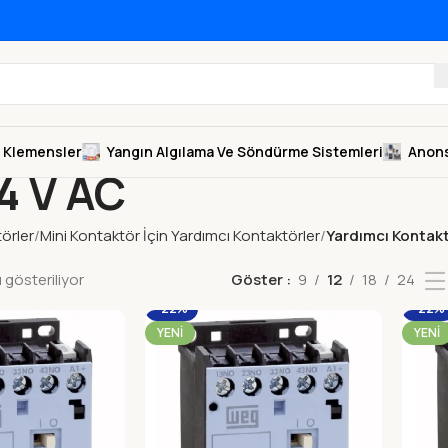
Klemensler
Yangın Algılama Ve Söndürme Sistemleri
Anons
4 V AC
örler
Mini Kontaktör İçin Yardımcı Kontaktörler
Yardımcı Kontak
gösteriliyor
Göster
9
12
18
24
-22%
-22%
YENI
YENI