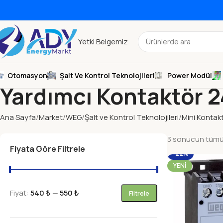
Yetki Belgemiz
Otomasyon
Şalt Ve Kontrol Teknolojileri
Power Modül
Yardımcı Kontaktör 2
Ana Sayfa
Market
WEG
Şalt ve Kontrol Teknolojileri
Mini Kontakt
3 sonucun tümü 
Fiyata Göre Filtrele
-22%
YENI
Fiyat:
540 ₺
—
550 ₺
Filtrele