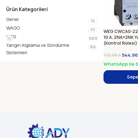
Ürün Kategorileri
Genel
78
WAGO
53
WEG CWCA0-22-
WEG
10 A, 2NA+2NK Y
1289
(Kontrol Rolesi)
Yangın Algılama ve Söndürme
168
Sistemleri
544,9
700,66
₺
WhatsApp ile S
Sepe