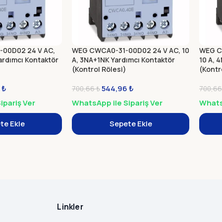
00D02 24 V AC,
WEG CWCA0-31-00D02 24 V AC, 10
WEG C
ardımcı Kontaktör
A, 3NA+1NK Yardımcı Kontaktör
10 A, 
(Kontrol Rölesi)
(Kontr
6
₺
544,96
₺
700,66
₺
700,6
ipariş Ver
WhatsApp ile Sipariş Ver
WhatsA
te Ekle
Sepete Ekle
Linkler