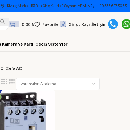
Kiza İş Merkezi B3 Blok Giriş Kat No:2 Seyhan/ADANA
+90 533 627 39 33
0,00
₺
Giriş / Kayıt
İletişim
 Kamera Ve Kartlı Geçiş Sistemleri
tör 24 V AC