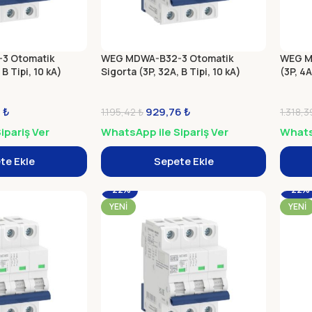
3 Otomatik
WEG MDWA-B32-3 Otomatik
WEG M
 B Tipi, 10 kA)
Sigorta (3P, 32A, B Tipi, 10 kA)
(3P, 4A
8
₺
929,76
₺
1.195,42
₺
1.318,
ipariş Ver
WhatsApp ile Sipariş Ver
WhatsA
te Ekle
Sepete Ekle
-22%
-22%
YENI
YENI