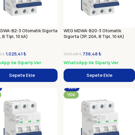
DWA-B2-3 Otomatik Sigorta
WEG MDWA-B20-3 Otomatik
, B Tipi, 10 kA)
Sigorta (3P, 20A, B Tipi, 10 kA)
1.025,41
₺
738,48
₺
39
₺
949,46
₺
pp ile Sipariş Ver
WhatsApp ile Sipariş Ver
Sepete Ekle
Sepete Ekle
-22%
YENI