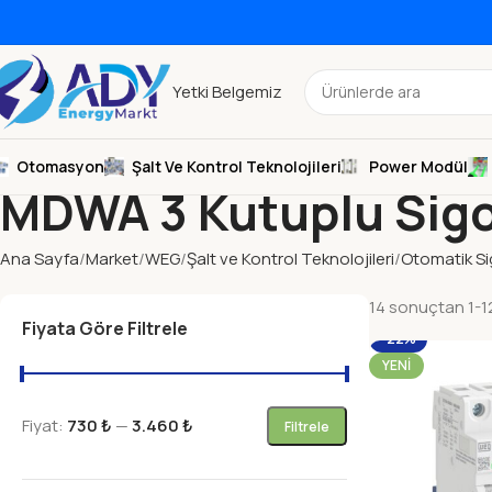
Yetki Belgemiz
Otomasyon
Şalt Ve Kontrol Teknolojileri
Power Modül
MDWA 3 Kutuplu Sigo
Ana Sayfa
Market
WEG
Şalt ve Kontrol Teknolojileri
Otomatik Si
14 sonuçtan 1-12
Fiyata Göre Filtrele
-22%
YENI
Fiyat:
730 ₺
—
3.460 ₺
Filtrele