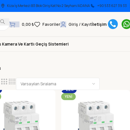
Kiza İş Merkezi B3 Blok Giriş Kat No:2 Seyhan/ADANA
+90 533 627 39 33
0,00
₺
Giriş / Kayıt
İletişim
 Kamera Ve Kartlı Geçiş Sistemleri
B
-22%
YENI