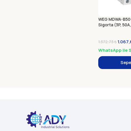
WEG MDWA-B50-
Sigorta (3P, 50A,
1.067
1.372,73
₺
WhatsApp ile S
Sepe