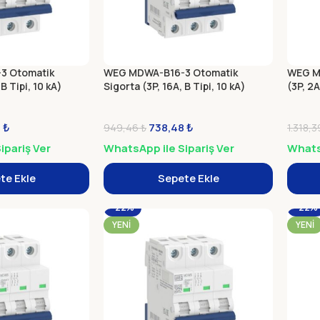
3 Otomatik
WEG MDWA-B16-3 Otomatik
WEG M
B Tipi, 10 kA)
Sigorta (3P, 16A, B Tipi, 10 kA)
(3P, 2A
8
₺
738,48
₺
949,46
₺
1.318,
ipariş Ver
WhatsApp ile Sipariş Ver
WhatsA
te Ekle
Sepete Ekle
-22%
-22%
YENI
YENI