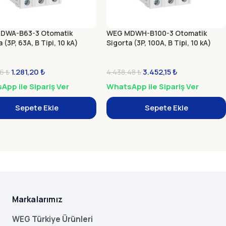
DWA-B63-3 Otomatik
WEG MDWH-B100-3 Otomatik
 (3P, 63A, B Tipi, 10 kA)
Sigorta (3P, 100A, B Tipi, 10 kA)
1.281,20
₺
3.452,15
₺
26
₺
4.438,48
₺
pp ile Sipariş Ver
WhatsApp ile Sipariş Ver
Sepete Ekle
Sepete Ekle
Markalarımız
WEG Türkiye Ürünleri