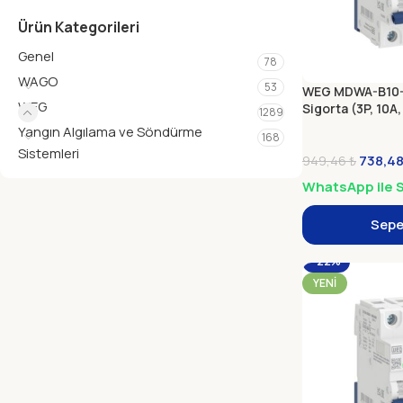
Ürün Kategorileri
Genel
78
WAGO
53
WEG MDWA-B10-
WEG
Sigorta (3P, 10A, 
1289
Yangın Algılama ve Söndürme
168
Sistemleri
738,4
949,46
₺
WhatsApp ile S
Sepe
-22%
YENI