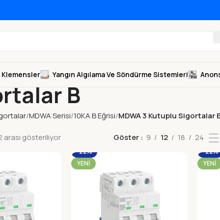
Klemensler
Yangın Algılama Ve Söndürme Sistemleri
Anons
rtalar B
gortalar
MDWA Serisi
10KA B Eğrisi
MDWA 3 Kutuplu Sigortalar 
 arası gösteriliyor
Göster
9
12
18
24
-22%
-22%
YENI
YENI