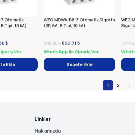
3 Otomatik
WEG MDWA-B6-3 Otomatik Sigorta
WEG M
 B Tipi, 10 kA)
(3P, 6A, B Tipi, 10 kA)
Sigorta
,68
₺
869,71
₺
1.118,20
₺
1.647,
ipariş Ver
WhatsApp ile Sipariş Ver
WhatsA
te Ekle
Sepete Ekle
1
2
→
Linkler
Hakkımızda