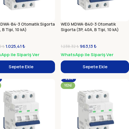
DWA-B4-3 Otomatik Sigorta
WEG MDWA-B40-3 Otomatik
, B Tipi, 10 kA)
Sigorta (3P, 40A, B Tipi, 10 kA)
1.025,41
₺
963,13
₺
39
₺
1.238,32
₺
pp ile Sipariş Ver
WhatsApp ile Sipariş Ver
Sepete Ekle
Sepete Ekle
-22%
YENI