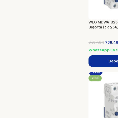
WEG MDWA-B25-
Sigorta (3P, 25A,
738,4
949,46
₺
WhatsApp ile S
Sepe
-22%
YENI