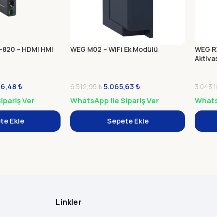
820 – HDMI HMI
WEG M02 – WiFi Ek Modülü
WEG R
Aktiva
96,48
₺
5.065,63
₺
6.512,95
₺
3.043,
ipariş Ver
WhatsApp ile Sipariş Ver
WhatsA
te Ekle
Sepete Ekle
Linkler