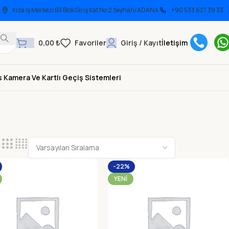
Kiza İş Merkezi B3 Blok Giriş Kat No:2 Seyhan/ADANA
+90 533 627 39 33
0,00
₺
Giriş / Kayıt
İletişim
 Kamera Ve Kartlı Geçiş Sistemleri
-22%
YENI