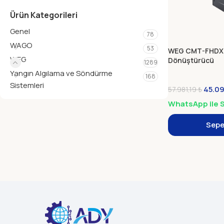
Ürün Kategorileri
Genel
78
WAGO
53
WEG CMT-FHDX-
WEG
Dönüştürücü
1289
Yangın Algılama ve Söndürme
168
Sistemleri
45.0
57.981,19
₺
WhatsApp ile S
Sepe