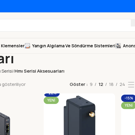
Klemensler
Yangın Algılama Ve Söndürme Sistemleri
Anons
arı
 Serisi
Hmı Serisi Aksesuarları
gösteriliyor
Göster
9
12
18
24
-22%
-15%
YENI
YENI