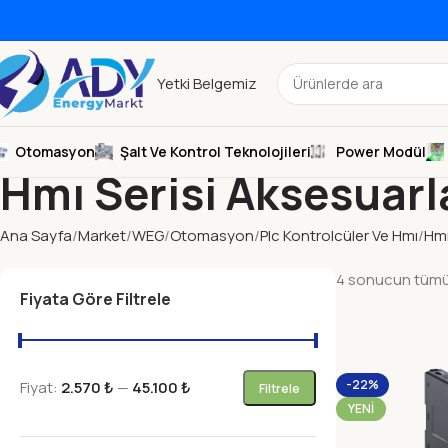
Yetki Belgemiz
Otomasyon
Şalt Ve Kontrol Teknolojileri
Power Modül
Hmı Serisi Aksesuarl
Ana Sayfa
Market
WEG
Otomasyon
Plc Kontrolcüler Ve Hmı
Hmı
4 sonucun tümü 
Fiyata Göre Filtrele
-22%
Fiyat:
2.570 ₺
—
45.100 ₺
Filtrele
YENI