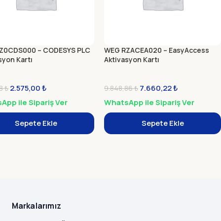
Z0CDS000 – CODESYS PLC
WEG RZACEA020 – EasyAccess
syon Kartı
Aktivasyon Kartı
2.575,00
₺
7.660,22
₺
18
₺
9.848,86
₺
pp ile Sipariş Ver
WhatsApp ile Sipariş Ver
Sepete Ekle
Sepete Ekle
Markalarımız