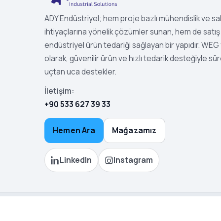
ADY Endüstriyel; hem proje bazlı mühendislik ve s
ihtiyaçlarına yönelik çözümler sunan, hem de satış 
endüstriyel ürün tedariği sağlayan bir yapıdır. WEG ye
olarak, güvenilir ürün ve hızlı tedarik desteğiyle sür
uçtan uca destekler.
İletişim:
+90 533 627 39 33
Hemen Ara
Mağazamız
LinkedIn
Instagram
©
2026
ADY Endüstriyel Çözüm. Tüm hakları saklıdır.