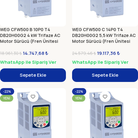
WEG CFW500 B 10P0 T4
WEG CFW500 C 14P0 T4
DB20H00G2 4 kW Trifaze AC
DB20H00G2 5,5 kW Trifaze AC
Motor Sürücü (Fren Ünitesi
Motor Sürücü (Fren Ünitesi
Dahil)
Dahil)
14.747,68
₺
19.117,36
₺
18.961,30
₺
24.579,46
₺
WhatsApp ile Sipariş Ver
WhatsApp ile Sipariş Ver
Sepete Ekle
Sepete Ekle
-22%
-22%
YENI
YENI