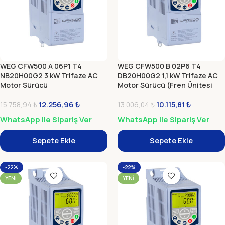
WEG CFW500 A 06P1 T4
WEG CFW500 B 02P6 T4
NB20H00G2 3 kW Trifaze AC
DB20H00G2 1,1 kW Trifaze AC
Motor Sürücü
Motor Sürücü (Fren Ünitesi
Dahil)
12.256,96
₺
10.115,81
₺
15.758,94
₺
13.006,04
₺
WhatsApp ile Sipariş Ver
WhatsApp ile Sipariş Ver
Sepete Ekle
Sepete Ekle
-22%
-22%
YENI
YENI