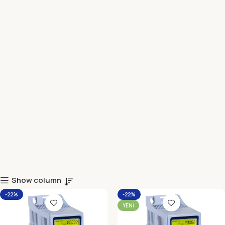
Show column
-22%
-22%
YENI