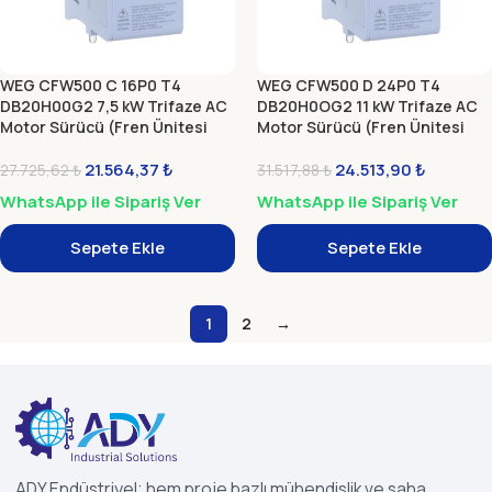
WEG CFW500 C 16P0 T4
WEG CFW500 D 24P0 T4
DB20H00G2 7,5 kW Trifaze AC
DB20H0OG2 11 kW Trifaze AC
Motor Sürücü (Fren Ünitesi
Motor Sürücü (Fren Ünitesi
Dahil)
Dahil)
21.564,37
₺
24.513,90
₺
27.725,62
₺
31.517,88
₺
WhatsApp ile Sipariş Ver
WhatsApp ile Sipariş Ver
Sepete Ekle
Sepete Ekle
1
2
→
ADY Endüstriyel; hem proje bazlı mühendislik ve saha