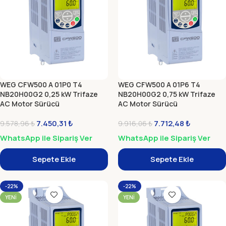
WEG CFW500 A 01P0 T4
WEG CFW500 A 01P6 T4
NB20H00G2 0,25 kW Trifaze
NB20H00G2 0,75 kW Trifaze
AC Motor Sürücü
AC Motor Sürücü
7.450,31
₺
7.712,48
₺
9.578,96
₺
9.916,06
₺
WhatsApp ile Sipariş Ver
WhatsApp ile Sipariş Ver
Sepete Ekle
Sepete Ekle
-22%
-22%
YENI
YENI