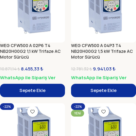
WEG CFW500 A 02P6 T4
WEG CFW500 A 04P3 T4
NB20H00G2 1,1 kW Trifaze AC
NB20H00G2 1,5 kW Trifaze AC
Motor Sürücü
Motor Sürücü
8.455,33
₺
9.941,03
₺
10.871,14
₺
12.781,32
₺
WhatsApp ile Sipariş Ver
WhatsApp ile Sipariş Ver
Sepete Ekle
Sepete Ekle
-22%
-22%
YENI