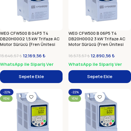
WEG CFW500 B 04P3 T4
WEG CFW500 B 06P5 T4
DB20H00G2 1,5 kW Trifaze AC
DB20H00G2 3 kW Trifaze AC
Motor Sürücü (Fren Ünitesi
Motor Sürücü (Fren Ünitesi
Dahil)
Dahil)
12.169,56
₺
12.890,56
₺
15.646,57
₺
16.573,57
₺
WhatsApp ile Sipariş Ver
WhatsApp ile Sipariş Ver
Sepete Ekle
Sepete Ekle
-22%
-22%
YENI
YENI