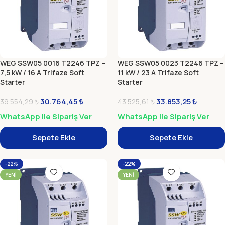
WEG SSW05 0016 T2246 TPZ –
WEG SSW05 0023 T2246 TPZ –
7,5 kW / 16 A Trifaze Soft
11 kW / 23 A Trifaze Soft
Starter
Starter
30.764,45
₺
33.853,25
₺
39.554,29
₺
43.525,61
₺
WhatsApp ile Sipariş Ver
WhatsApp ile Sipariş Ver
Sepete Ekle
Sepete Ekle
-22%
-22%
YENI
YENI