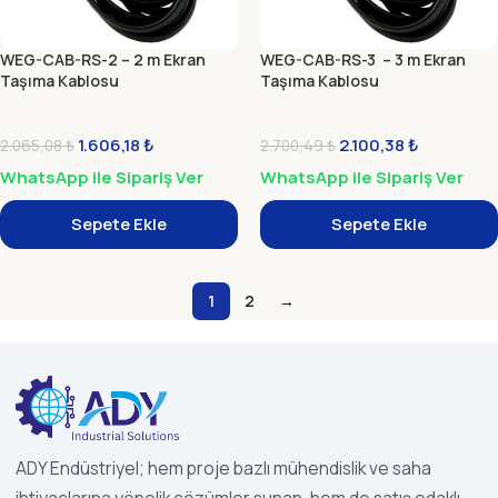
WEG-CAB-RS-2 – 2 m Ekran
WEG-CAB-RS-3 – 3 m Ekran
Taşıma Kablosu
Taşıma Kablosu
1.606,18
₺
2.100,38
₺
2.065,08
₺
2.700,49
₺
WhatsApp ile Sipariş Ver
WhatsApp ile Sipariş Ver
Sepete Ekle
Sepete Ekle
1
2
→
ADY Endüstriyel; hem proje bazlı mühendislik ve saha
ihtiyaçlarına yönelik çözümler sunan, hem de satış odaklı