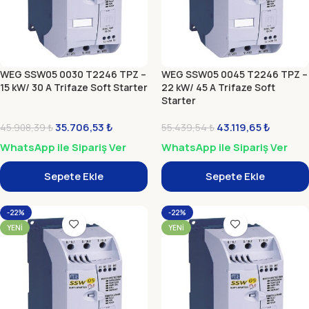
WEG SSW05 0030 T2246 TPZ –
WEG SSW05 0045 T2246 TPZ –
15 kW/ 30 A Trifaze Soft Starter
22 kW/ 45 A Trifaze Soft
Starter
35.706,53
₺
43.119,65
₺
45.908,39
₺
55.439,54
₺
WhatsApp ile Sipariş Ver
WhatsApp ile Sipariş Ver
Sepete Ekle
Sepete Ekle
-22%
-22%
YENI
YENI