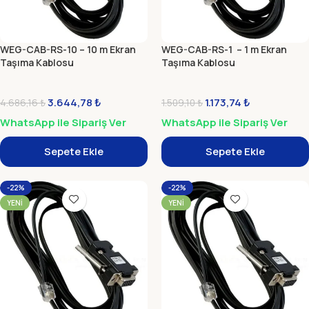
WEG-CAB-RS-10 – 10 m Ekran
WEG-CAB-RS-1 – 1 m Ekran
Taşıma Kablosu
Taşıma Kablosu
3.644,78
₺
1.173,74
₺
4.686,16
₺
1.509,10
₺
WhatsApp ile Sipariş Ver
WhatsApp ile Sipariş Ver
Sepete Ekle
Sepete Ekle
-22%
-22%
YENI
YENI