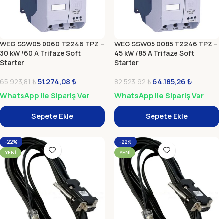
WEG SSW05 0060 T2246 TPZ –
WEG SSW05 0085 T2246 TPZ –
30 kW /60 A Trifaze Soft
45 kW /85 A Trifaze Soft
Starter
Starter
51.274,08
₺
64.185,26
₺
65.923,81
₺
82.523,92
₺
WhatsApp ile Sipariş Ver
WhatsApp ile Sipariş Ver
Sepete Ekle
Sepete Ekle
-22%
-22%
YENI
YENI