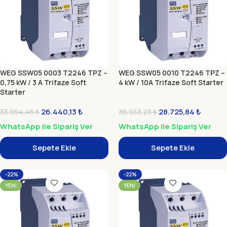
WEG SSW05 0003 T2246 TPZ –
WEG SSW05 0010 T2246 TPZ –
0,75 kW / 3 A Trifaze Soft
4 kW / 10A Trifaze Soft Starter
Starter
26.440,13
₺
28.725,84
₺
33.994,45
₺
36.933,23
₺
WhatsApp ile Sipariş Ver
WhatsApp ile Sipariş Ver
Sepete Ekle
Sepete Ekle
-22%
-22%
YENI
YENI