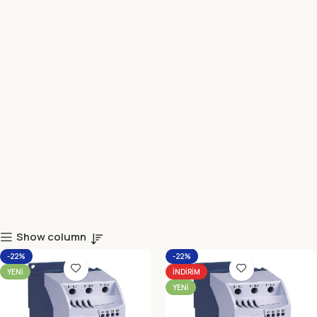
Show column
-22%
-22%
YENI
İNDIRIM
YENI