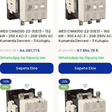
WEG CWM250-22-30E13 – 132
WEG CWM300-22-30E13 – 160
kW – 250 A AC-3 – 208-250V AC
kW – 300 A AC-3 – 208-250V AC
Kumanda Devresi – 3 Kutuplu
Kumanda Devresi – 3 Kutuplu
Güç Kontaktörü (Elektronik
Güç Kontaktörü (Elektronik
Modül)
64.061,71
₺
Modül)
67.854,76
₺
82.365,06
₺
87.241,82
₺
WhatsApp ile Sipariş Ver
WhatsApp ile Sipariş Ver
Sepete Ekle
Sepete Ekle
-22%
-22%
YENI
YENI