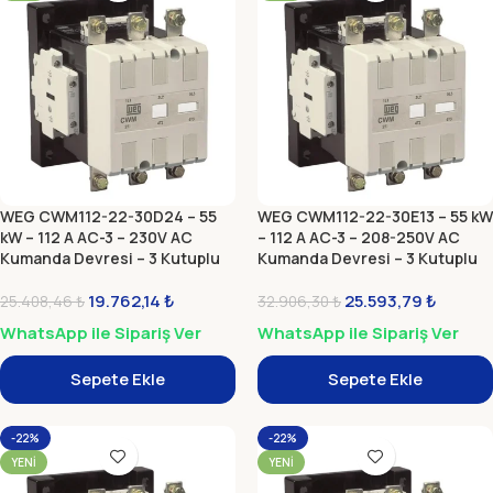
WEG CWM112-22-30D24 – 55
WEG CWM112-22-30E13 – 55 kW
kW – 112 A AC-3 – 230V AC
– 112 A AC-3 – 208-250V AC
Kumanda Devresi – 3 Kutuplu
Kumanda Devresi – 3 Kutuplu
Güç Kontaktörü Bobinli
Güç Kontaktörü (Elektronik
19.762,14
₺
Modül)
25.593,79
₺
25.408,46
₺
32.906,30
₺
WhatsApp ile Sipariş Ver
WhatsApp ile Sipariş Ver
Sepete Ekle
Sepete Ekle
-22%
-22%
YENI
YENI