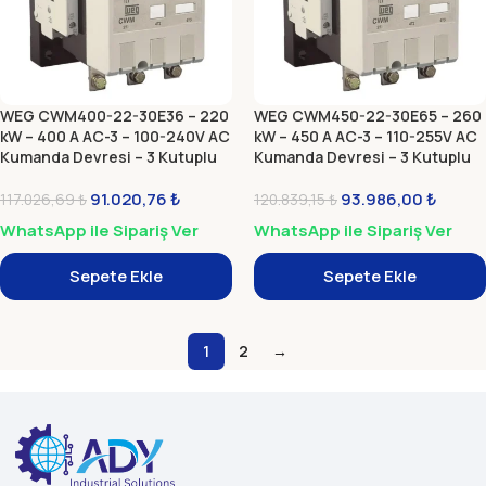
WEG CWM400-22-30E36 – 220
WEG CWM450-22-30E65 – 260
kW – 400 A AC-3 – 100-240V AC
kW – 450 A AC-3 – 110-255V AC
Kumanda Devresi – 3 Kutuplu
Kumanda Devresi – 3 Kutuplu
Güç Kontaktörü (Elektronik
Güç Kontaktörü (Elektronik
Modül)
91.020,76
₺
Modül)
93.986,00
₺
117.026,69
₺
120.839,15
₺
WhatsApp ile Sipariş Ver
WhatsApp ile Sipariş Ver
Sepete Ekle
Sepete Ekle
1
2
→