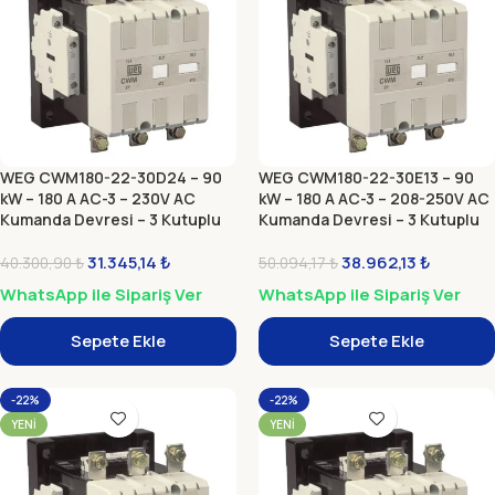
WEG CWM180-22-30D24 – 90
WEG CWM180-22-30E13 – 90
kW – 180 A AC-3 – 230V AC
kW – 180 A AC-3 – 208-250V AC
Kumanda Devresi – 3 Kutuplu
Kumanda Devresi – 3 Kutuplu
Güç Kontaktörü Bobinli
Güç Kontaktörü (Elektronik
31.345,14
₺
Modül)
38.962,13
₺
40.300,90
₺
50.094,17
₺
WhatsApp ile Sipariş Ver
WhatsApp ile Sipariş Ver
Sepete Ekle
Sepete Ekle
-22%
-22%
YENI
YENI