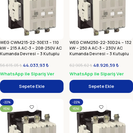
WEG CWM215-22-30E13 – 110
WEG CWM250-22-30D24 – 132
kW – 215 A AC-3 – 208-250V AC
kW – 250 A AC-3 – 230V AC
Kumanda Devresi – 3 Kutuplu
Kumanda Devresi – 3 Kutuplu
Güç Kontaktörü (Elektronik
Güç Kontaktörü Bobinli
Modül)
44.033,93
₺
48.926,59
₺
56.615,05
₺
62.905,62
₺
WhatsApp ile Sipariş Ver
WhatsApp ile Sipariş Ver
Sepete Ekle
Sepete Ekle
-22%
-22%
YENI
YENI