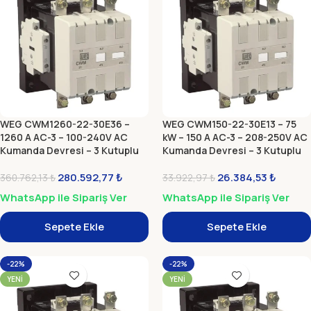
WEG CWM1260-22-30E36 –
WEG CWM150-22-30E13 – 75
1260 A AC-3 – 100-240V AC
kW – 150 A AC-3 – 208-250V AC
Kumanda Devresi – 3 Kutuplu
Kumanda Devresi – 3 Kutuplu
Güç Kontaktörü (Elektronik
Güç Kontaktörü (Elektronik
Modül)
280.592,77
₺
Modül)
26.384,53
₺
360.762,13
₺
33.922,97
₺
WhatsApp ile Sipariş Ver
WhatsApp ile Sipariş Ver
Sepete Ekle
Sepete Ekle
-22%
-22%
YENI
YENI