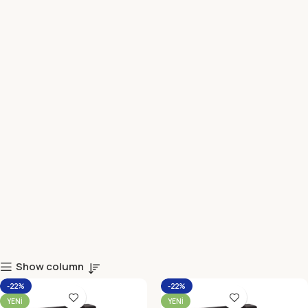
Show column
-22%
-22%
YENI
YENI