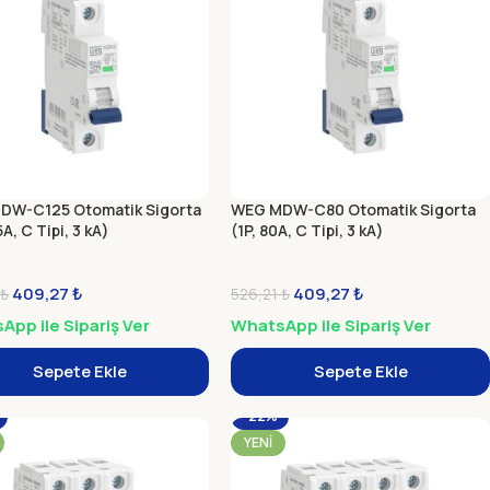
DW-C125 Otomatik Sigorta
WEG MDW-C80 Otomatik Sigorta
5A, C Tipi, 3 kA)
(1P, 80A, C Tipi, 3 kA)
409,27
₺
409,27
₺
₺
526,21
₺
pp ile Sipariş Ver
WhatsApp ile Sipariş Ver
Sepete Ekle
Sepete Ekle
-22%
YENI