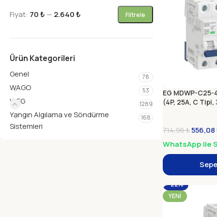
Fiyat:
70 ₺
—
2.640 ₺
Filtrele
Ürün Kategorileri
Genel
78
WAGO
53
EG MDWP-C25-4 
WEG
(4P, 25A, C Tipi, 
1289
Yangın Algılama ve Söndürme
168
Sistemleri
556,08
714,96
₺
WhatsApp ile S
Sepe
-22%
YENI