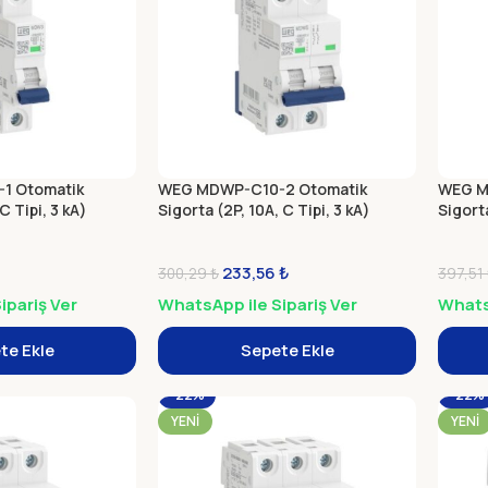
1 Otomatik
WEG MDWP-C10-2 Otomatik
WEG M
C Tipi, 3 kA)
Sigorta (2P, 10A, C Tipi, 3 kA)
Sigorta
233,56
₺
300,29
₺
397,51
ipariş Ver
WhatsApp ile Sipariş Ver
WhatsA
te Ekle
Sepete Ekle
-22%
-22%
YENI
YENI