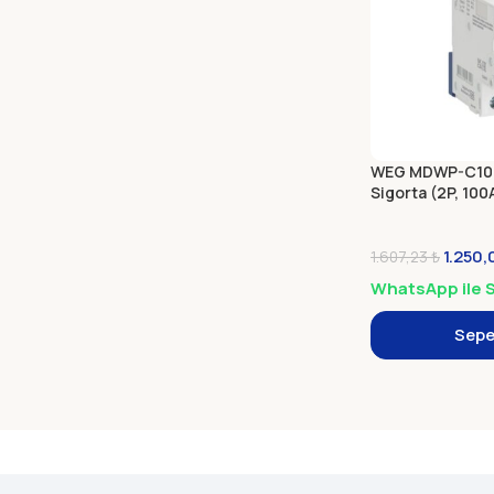
WEG MDWP-C100
Sigorta (2P, 100A
1.250
1.607,23
₺
WhatsApp ile S
Sepe