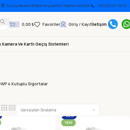
Kiza İş Merkezi B3 Blok Giriş Kat No:2 Seyhan/ADANA
+90 533 627 39 33
0,00
₺
Giriş / Kayıt
İletişim
 Kamera Ve Kartlı Geçiş Sistemleri
WP 4 Kutuplu Sigortalar
-22%
YENI