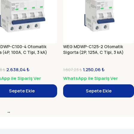
DWP-C100-4 Otomatik
WEG MDWP-C125-2 Otomatik
 (4P, 100A, C Tipi, 3 kA)
Sigorta (2P, 125A, C Tipi, 3 kA)
2.638,04
₺
1.250,06
₺
78
₺
1.607,23
₺
pp ile Sipariş Ver
WhatsApp ile Sipariş Ver
Sepete Ekle
Sepete Ekle
→