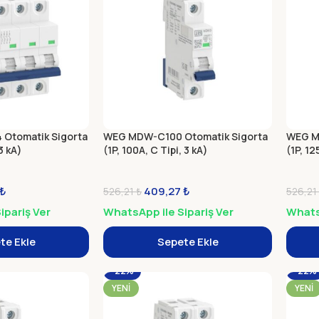
Otomatik Sigorta
WEG MDW-C100 Otomatik Sigorta
WEG M
3 kA)
(1P, 100A, C Tipi, 3 kA)
(1P, 12
₺
409,27
₺
526,21
₺
526,21
ipariş Ver
WhatsApp ile Sipariş Ver
WhatsA
te Ekle
Sepete Ekle
-22%
-22%
YENI
YENI