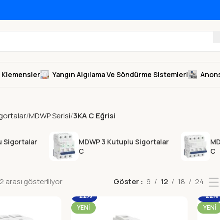
Klemensler
Yangın Algılama Ve Söndürme Sistemleri
Anons
gortalar
MDWP Serisi
3KA C Eğrisi
 Sigortalar
MDWP 3 Kutuplu Sigortalar
MD
C
C
 arası gösteriliyor
Göster
9
12
18
24
-22%
-22%
YENI
YENI