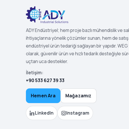
ADY Endüstriyel; hem proje bazlı mühendislik ve s
ihtiyaçlarına yönelik çözümler sunan, hem de satış 
endüstriyel ürün tedariği sağlayan bir yapıdır. WEG ye
olarak, güvenilir ürün ve hızlı tedarik desteğiyle sür
uçtan uca destekler.
İletişim:
+90 533 627 39 33
Hemen Ara
Mağazamız
LinkedIn
Instagram