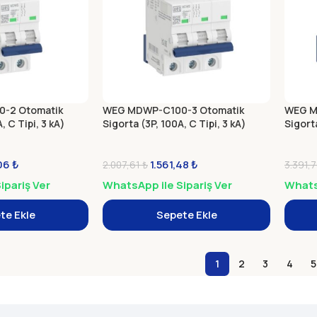
-2 Otomatik
WEG MDWP-C100-3 Otomatik
WEG M
, C Tipi, 3 kA)
Sigorta (3P, 100A, C Tipi, 3 kA)
Sigorta
,06
₺
1.561,48
₺
2.007,61
₺
3.391,
ipariş Ver
WhatsApp ile Sipariş Ver
WhatsA
te Ekle
Sepete Ekle
1
2
3
4
5