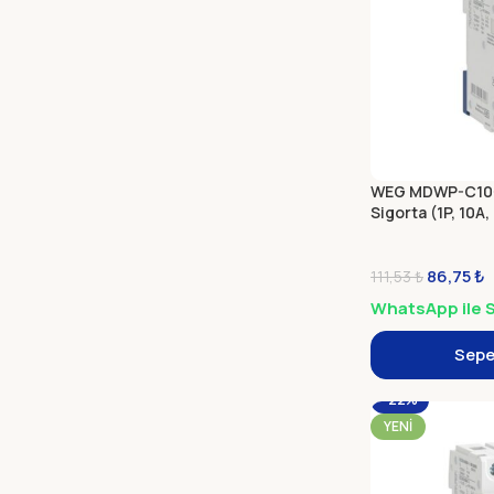
WEG MDWP-C10-
Sigorta (1P, 10A, 
86,75
₺
111,53
₺
WhatsApp ile S
Sepe
-22%
YENI