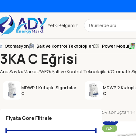
Yetki Belgemiz
Otomasyon
Şalt Ve Kontrol Teknolojileri
Power Modül
3KA C Eğrisi
Ana Sayfa
Market
WEG
Şalt ve Kontrol Teknolojileri
Otomatik Si
MDWP 1 Kutuplu Sigortalar
MDWP 2 Kutuplu
C
C
54 sonuçtan 1-12
Fiyata Göre Filtrele
-22%
YENI