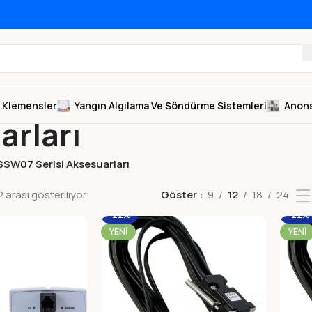
Klemensler
Yangın Algılama Ve Söndürme Sistemleri
Anons
arları
SSW07 Serisi Aksesuarları
 arası gösteriliyor
Göster
9
12
18
24
-22%
-22%
YENI
YENI