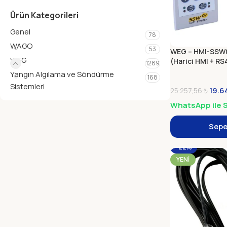
Ürün Kategorileri
Genel
78
WAGO
53
WEG – HMI-SSW
WEG
(Harici HMI + R
1289
Yangın Algılama ve Söndürme
168
Sistemleri
19.6
25.257,56
₺
WhatsApp ile S
Sepe
-22%
YENI