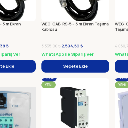
 3 m Ekran
WEG-CAB-RS-5 – 5 m Ekran Taşıma
WEG-CA
Kablosu
Taşıma
,38
₺
2.594,59
₺
3.335,90
₺
4.050,
ipariş Ver
WhatsApp ile Sipariş Ver
WhatsA
te Ekle
Sepete Ekle
-22%
-22%
YENI
YENI