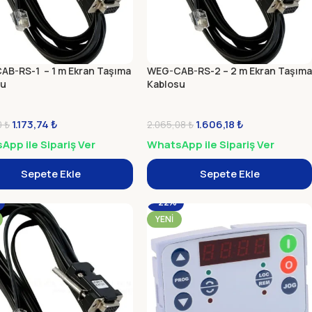
B-RS-1 – 1 m Ekran Taşıma
WEG-CAB-RS-2 – 2 m Ekran Taşıma
su
Kablosu
1.173,74
₺
1.606,18
₺
0
₺
2.065,08
₺
pp ile Sipariş Ver
WhatsApp ile Sipariş Ver
Sepete Ekle
Sepete Ekle
-22%
YENI