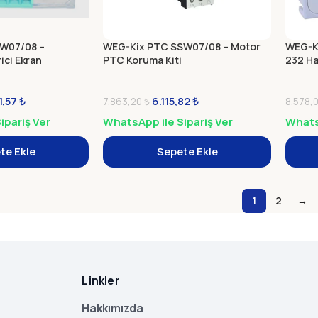
W07/08 –
WEG-Kix PTC SSW07/08 – Motor
WEG-K
ici Ekran
PTC Koruma Kiti
232 H
1,57
₺
6.115,82
₺
7.863,20
₺
8.578,
ipariş Ver
WhatsApp ile Sipariş Ver
WhatsA
te Ekle
Sepete Ekle
1
2
→
Linkler
Hakkımızda