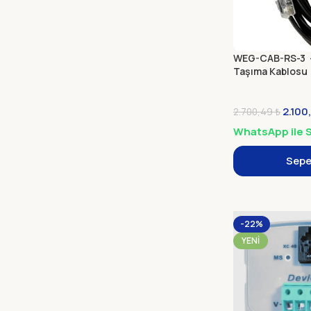
WEG-CAB-RS-3 –
Taşıma Kablosu
2.100
2.700,49
₺
WhatsApp ile S
Sepe
-22%
YENI