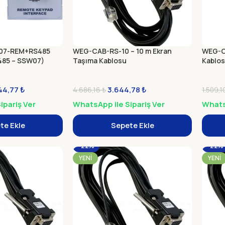
07-REM+RS485
WEG-CAB-RS-10 – 10 m Ekran
WEG-CA
S485 – SSW07)
Taşıma Kablosu
Kablo
44,77
₺
3.644,78
₺
4.686,16
₺
1.509,1
ipariş Ver
WhatsApp ile Sipariş Ver
WhatsA
te Ekle
Sepete Ekle
-22%
-22%
YENI
YENI