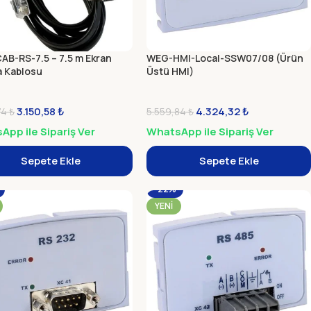
B-RS-7.5 – 7.5 m Ekran
WEG-HMI-Local-SSW07/08 (Ürün
 Kablosu
Üstü HMI)
3.150,58
₺
4.324,32
₺
74
₺
5.559,84
₺
pp ile Sipariş Ver
WhatsApp ile Sipariş Ver
Sepete Ekle
Sepete Ekle
-22%
YENI