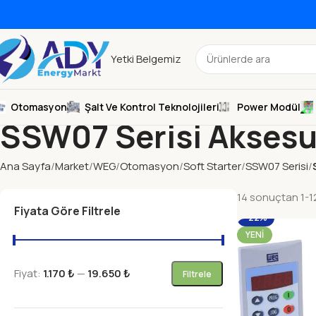
Yetki Belgemiz
Otomasyon
Şalt Ve Kontrol Teknolojileri
Power Modül
SSW07 Serisi Aksesu
Ana Sayfa
Market
WEG
Otomasyon
Soft Starter
SSW07 Serisi
14 sonuçtan 1-12
Fiyata Göre Filtrele
-22%
YENI
Fiyat:
1.170 ₺
—
19.650 ₺
Filtrele