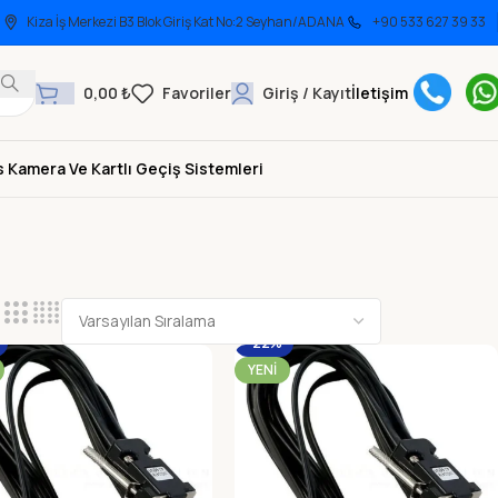
Kiza İş Merkezi B3 Blok Giriş Kat No:2 Seyhan/ADANA
+90 533 627 39 33
0,00
₺
Giriş / Kayıt
İletişim
 Kamera Ve Kartlı Geçiş Sistemleri
-22%
YENI