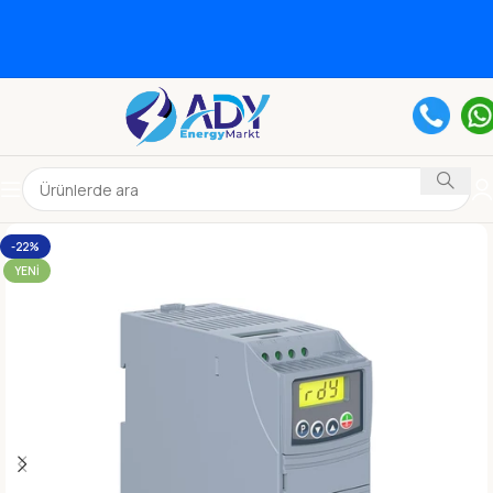
-22%
YENI