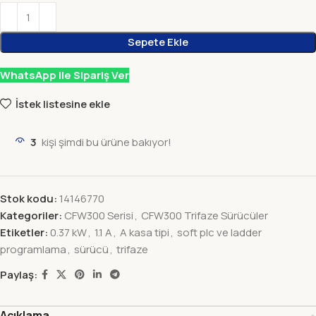
Sepete Ekle
WhatsApp ile Sipariş Ver
İstek listesine ekle
3
kişi şimdi bu ürüne bakıyor!
Stok kodu:
14146770
Kategoriler:
CFW300 Serisi
,
CFW300 Trifaze Sürücüler
Etiketler:
0.37 kW
,
1.1 A
,
A kasa tipi
,
soft plc ve ladder
programlama
,
sürücü
,
trifaze
Paylaş:
Açıklama