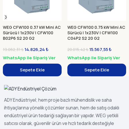
WEG CFW100 0.37 kW Mini AC
WEG CFW100 0.75 kW Mini AC
Sürücü | 1x230V | CFW100
Sürücü | 1x230V | CFW100
B02P6 S2 20 G2
C04P2 S2 20 G2
14.826,24
₺
15.567,55
₺
19.062,31
₺
20.015,42
₺
WhatsApp ile Sipariş Ver
WhatsApp ile Sipariş Ver
Sepete Ekle
Sepete Ekle
ADY Endüstriyel; hem proje bazlı mühendislik ve saha
ihtiyaçlarına yönelik çözümler sunan, hem de satış odaklı
endüstriyel ürün tedariği sağlayan bir yapıdır. WEG yetkili
satıcısı olarak, güvenilir ürün ve hızlı tedarik desteğiyle