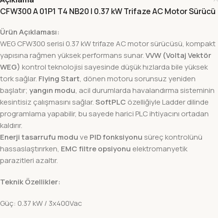
CFW300 A 01P1 T4 NB20 | 0.37 kW Trifaze AC Motor Sürücü
Ürün Açıklaması:
WEG CFW300 serisi 0.37 kW trifaze AC motor sürücüsü, kompakt
yapısına rağmen yüksek performans sunar.
VVW (Voltaj Vektör
WEG)
kontrol teknolojisi sayesinde düşük hızlarda bile yüksek
tork sağlar.
Flying Start
, dönen motoru sorunsuz yeniden
başlatır;
yangın modu
, acil durumlarda havalandırma sisteminin
kesintisiz çalışmasını sağlar.
SoftPLC
özelliğiyle Ladder dilinde
programlama yapabilir, bu sayede harici PLC ihtiyacını ortadan
kaldırır.
Enerji tasarrufu modu
ve
PID fonksiyonu
süreç kontrolünü
hassaslaştırırken,
EMC filtre opsiyonu
elektromanyetik
parazitleri azaltır.
Teknik Özellikler:
Güç: 0.37 kW / 3x400Vac