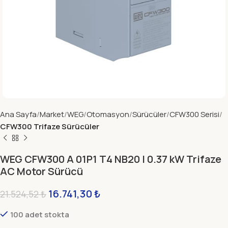
Ana Sayfa
Market
WEG
Otomasyon
Sürücüler
CFW300 Serisi
CFW300 Trifaze Sürücüler
WEG CFW300 A 01P1 T4 NB20 | 0.37 kW Trifaze
AC Motor Sürücü
16.741,30
₺
21.524,52
₺
100 adet stokta