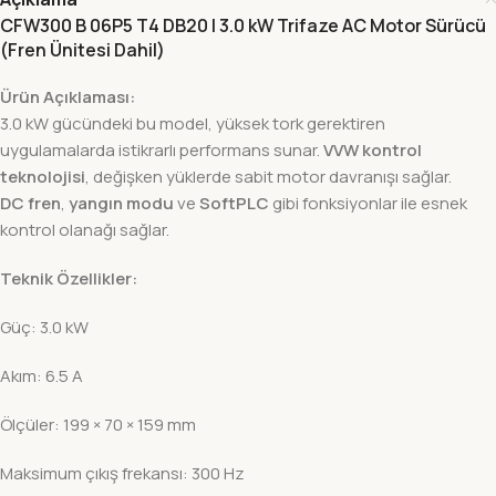
CFW300 B 06P5 T4 DB20 | 3.0 kW Trifaze AC Motor Sürücü
(Fren Ünitesi Dahil)
Ürün Açıklaması:
3.0 kW gücündeki bu model, yüksek tork gerektiren
uygulamalarda istikrarlı performans sunar.
VVW kontrol
teknolojisi
, değişken yüklerde sabit motor davranışı sağlar.
DC fren
,
yangın modu
ve
SoftPLC
gibi fonksiyonlar ile esnek
kontrol olanağı sağlar.
Teknik Özellikler:
Güç: 3.0 kW
Akım: 6.5 A
Ölçüler: 199 × 70 × 159 mm
Maksimum çıkış frekansı: 300 Hz