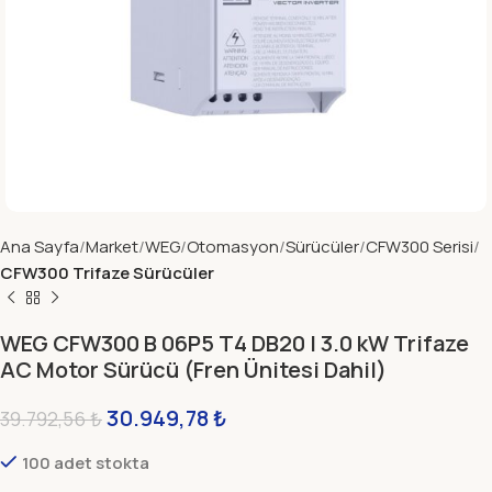
Ana Sayfa
Market
WEG
Otomasyon
Sürücüler
CFW300 Serisi
CFW300 Trifaze Sürücüler
WEG CFW300 B 06P5 T4 DB20 | 3.0 kW Trifaze
AC Motor Sürücü (Fren Ünitesi Dahil)
30.949,78
₺
39.792,56
₺
100 adet stokta