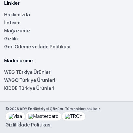
Linkler
Hakkımızda
İletişim
Mağazamız
Gizlilik
Geri Ödeme ve İade Politikası
Markalarımız
WEG Türkiye Ürünleri
WAGO Türkiye Ürünleri
KIDDE Türkiye Ürünleri
©
2026
ADY Endüstriyel Çözüm. Tüm hakları saklıdır.
WEG
CFW300
Gizlilik
İade Politikası
B 06P5