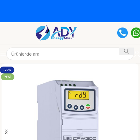
-22%
YENI