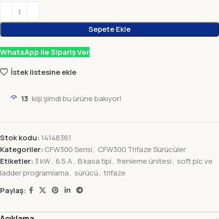
Sepete Ekle
WhatsApp ile Sipariş Ver
İstek listesine ekle
13
kişi şimdi bu ürüne bakıyor!
Stok kodu:
14148361
Kategoriler:
CFW300 Serisi
,
CFW300 Trifaze Sürücüler
Etiketler:
3 kW
,
6.5 A
,
B kasa tipi
,
frenleme ünitesi
,
soft plc ve
ladder programlama
,
sürücü
,
trifaze
Paylaş:
Açıklama