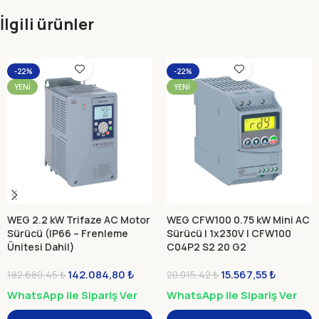
İlgili ürünler
-22%
-22%
YENI
YENI
WEG 2.2 kW Trifaze AC Motor
WEG CFW100 0.75 kW Mini AC
Sürücü (IP66 – Frenleme
Sürücü | 1x230V | CFW100
Ünitesi Dahil)
C04P2 S2 20 G2
CFW900A04P8T4DB20Y2B
142.084,80
₺
15.567,55
₺
182.680,45
₺
20.015,42
₺
WhatsApp ile Sipariş Ver
WhatsApp ile Sipariş Ver