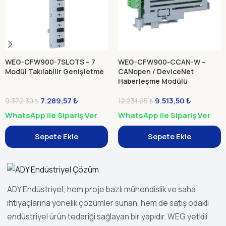
WEG-CFW900-7SLOTS – 7
WEG-CFW900-CCAN-W –
Modül Takılabilir Genişletme
CANopen / DeviceNet
Haberleşme Modülü
7.289,57
₺
9.513,50
₺
9.372,30
₺
12.231,65
₺
WhatsApp ile Sipariş Ver
WhatsApp ile Sipariş Ver
Sepete Ekle
Sepete Ekle
ADY Endüstriyel; hem proje bazlı mühendislik ve saha
ihtiyaçlarına yönelik çözümler sunan, hem de satış odaklı
endüstriyel ürün tedariği sağlayan bir yapıdır. WEG yetkili