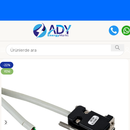
-22%
YENI