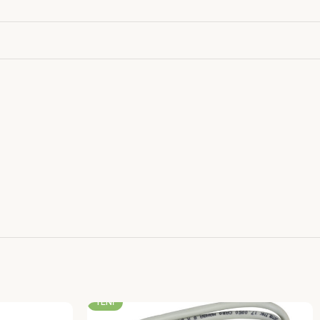
-22%
YENI