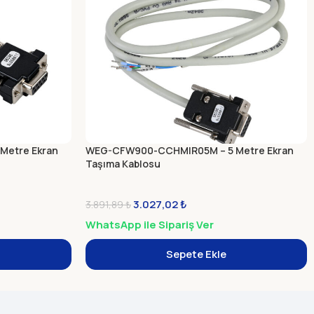
Metre Ekran
WEG-CFW900-CCHMIR05M – 5 Metre Ekran
Taşıma Kablosu
3.027,02
₺
3.891,89
₺
WhatsApp ile Sipariş Ver
Sepete Ekle