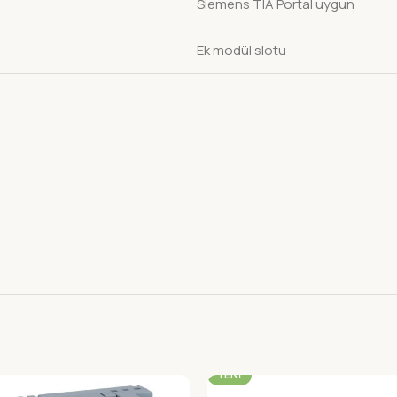
Siemens TIA Portal uygun
Ek modül slotu
-22%
YENI