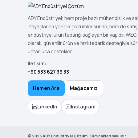
ADY Endüstriyel; hem proje bazlı mühendislik ve s
ihtiyaçlarına yönelik çözümler sunan, hem de satış 
endüstriyel ürün tedariği sağlayan bir yapıdır. WEG ye
olarak, güvenilir ürün ve hızlı tedarik desteğiyle sür
uçtan uca destekler.
İletişim:
+90 533 627 39 33
Hemen Ara
Mağazamız
LinkedIn
Instagram
©
2026
ADY Endüstriyel Çözüm. Tüm hakları saklıdır.