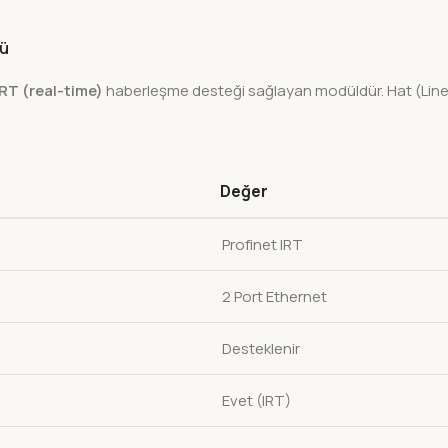
lü
IRT (real-time)
haberleşme desteği sağlayan modüldür. Hat (Line) 
Değer
Profinet IRT
2 Port Ethernet
Desteklenir
Evet (IRT)