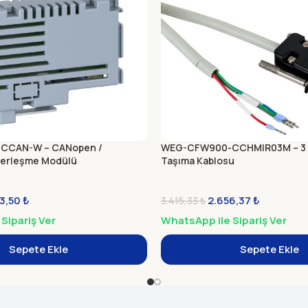
CCAN-W – CANopen /
WEG-CFW900-CCHMIR03M – 3 
berleşme Modülü
Taşıma Kablosu
13,50
₺
2.656,37
₺
3.415,33
₺
Sipariş Ver
WhatsApp ile Sipariş Ver
Sepete Ekle
Sepete Ekle