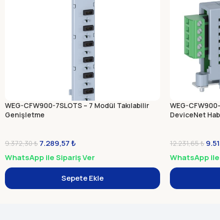
WEG-CFW900-7SLOTS – 7 Modül Takılabilir
WEG-CFW900-
Genişletme
DeviceNet Ha
7.289,57
₺
9.5
9.372,30
₺
12.231,65
₺
WhatsApp ile Sipariş Ver
WhatsApp ile 
Sepete Ekle