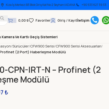
Kiza İş Merkezi B3 Blok Giriş Kat No:2 Seyhan/ADANA
+90 533 627 39 33
0,00
₺
Giriş / Kayıt
İletişim
 Kamera Ve Kartlı Geçiş Sistemleri
asyon
Sürücüler
CFW900 Serisi
CFW900 Serisi Aksesuarları
ofinet (2 Port) Haberleşme Modülü
CPN-IRT-N – Profinet (2
leşme Modülü
97
₺