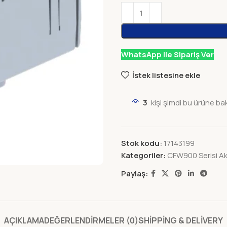
WhatsApp ile Sipariş Ver
İstek listesine ekle
3
kişi şimdi bu ürüne ba
Stok kodu:
17143199
Kategoriler:
CFW900 Serisi Ak
Paylaş:
AÇIKLAMA
DEĞERLENDIRMELER (0)
SHIPPING & DELIVERY