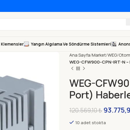
Klemensler
Yangın Algılama Ve Söndürme Sistemleri
Anons
Ana Sayfa
Market
WEG
Otom
WEG-CFW900-CPN-IRT-N – Pr
WEG-CFW900-
Port) Haber
93.775,
120.569,10
₺
10 adet stokta