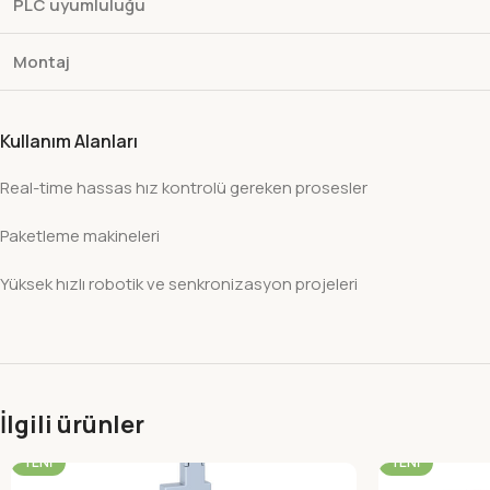
PLC uyumluluğu
Montaj
Kullanım Alanları
Real-time hassas hız kontrolü gereken prosesler
Paketleme makineleri
Yüksek hızlı robotik ve senkronizasyon projeleri
İlgili ürünler
-22%
-22%
YENI
YENI