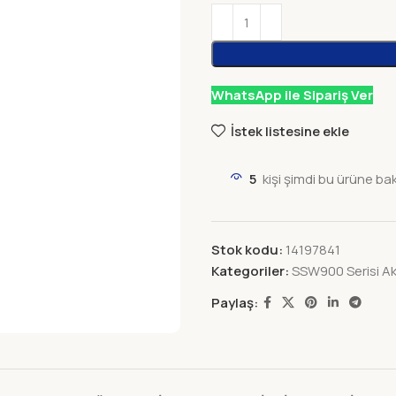
WhatsApp ile Sipariş Ver
İstek listesine ekle
5
kişi şimdi bu ürüne ba
Stok kodu:
14197841
Kategoriler:
SSW900 Serisi Ak
Paylaş: