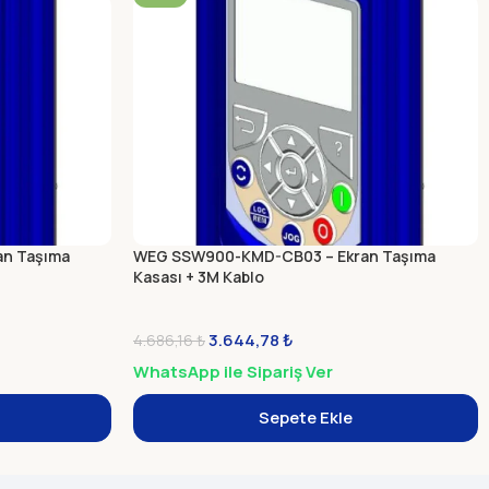
n Taşıma
WEG SSW900-KMD-CB03 – Ekran Taşıma
Kasası + 3M Kablo
3.644,78
₺
4.686,16
₺
WhatsApp ile Sipariş Ver
Sepete Ekle