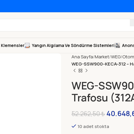
Klemensler
Yangın Algılama Ve Söndürme Sistemleri
Anons
Ana Sayfa
Market
WEG
Otom
WEG-SSW900-KECA-312 – Har
WEG-SSW900-
Trafosu (312
40.648,
52.262,50
₺
10 adet stokta