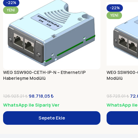
-22%
-22%
YENI
YENI
WEG SSW900-CETH-IP-N – Ethernet/IP
WEG SSW900-
Haberleşme Modülü
Modülü
98.718,05
₺
72.
126.923,21
₺
93.723,01
₺
WhatsApp ile Sipariş Ver
WhatsApp ile 
Sepete Ekle