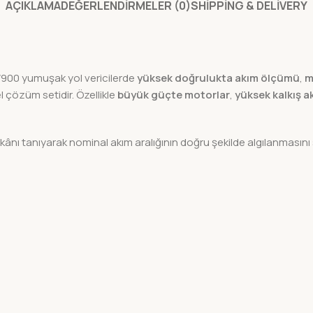
AÇIKLAMA
DEĞERLENDIRMELER (0)
SHIPPING & DELIVERY
900 yumuşak yol vericilerde
yüksek doğrulukta akım ölçümü
,
m
l çözüm setidir. Özellikle
büyük güçte motorlar
,
yüksek kalkış a
kânı tanıyarak nominal akım aralığının doğru şekilde algılanmasını