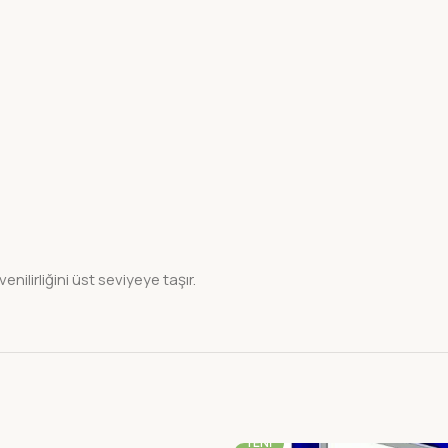
ilirliğini üst seviyeye taşır.
-22%
YENI