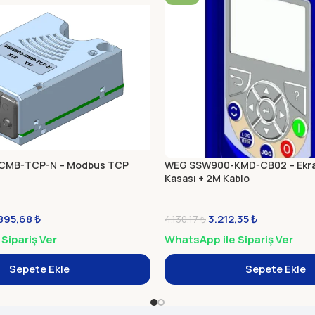
CMB-TCP-N – Modbus TCP
WEG SSW900-KMD-CB02 – Ekra
Kasası + 2M Kablo
895,68
₺
3.212,35
₺
4.130,17
₺
Sipariş Ver
WhatsApp ile Sipariş Ver
Sepete Ekle
Sepete Ekle