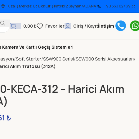
Kiza İş Merkezi B3 Blok Giriş Kat No:2 Seyhan/ADANA
+90 533 627 39 33
0,00
₺
Giriş / Kayıt
İletişim
 Kamera Ve Kartlı Geçiş Sistemleri
asyon
Soft Starter
SSW900 Serisi
SSW900 Serisi Aksesuarları
ici Akım Trafosu (312A)
KECA-312 – Harici Akım
A)
61
₺