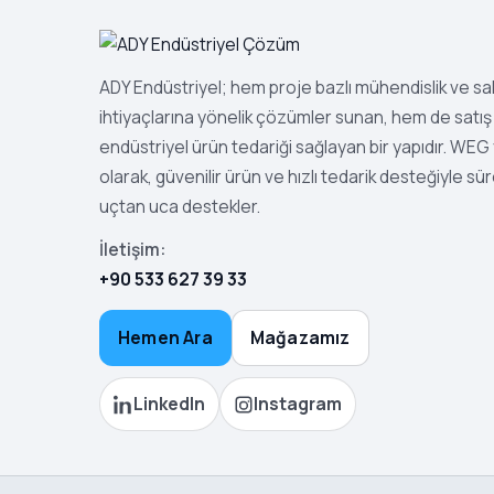
ADY Endüstriyel; hem proje bazlı mühendislik ve s
ihtiyaçlarına yönelik çözümler sunan, hem de satış 
endüstriyel ürün tedariği sağlayan bir yapıdır. WEG ye
olarak, güvenilir ürün ve hızlı tedarik desteğiyle sür
uçtan uca destekler.
İletişim:
+90 533 627 39 33
Hemen Ara
Mağazamız
LinkedIn
Instagram