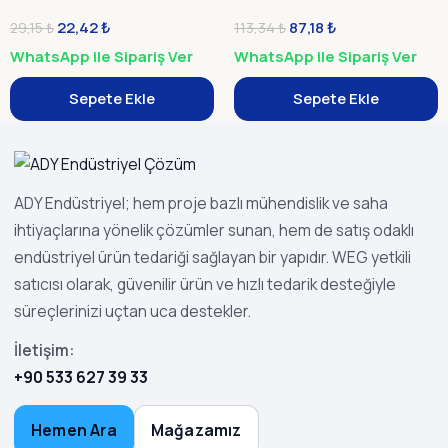
22,42
₺
87,18
₺
29,15
₺
113,34
₺
WhatsApp ile Sipariş Ver
WhatsApp ile Sipariş Ver
Sepete Ekle
Sepete Ekle
ADY Endüstriyel; hem proje bazlı mühendislik ve saha
ihtiyaçlarına yönelik çözümler sunan, hem de satış odaklı
endüstriyel ürün tedariği sağlayan bir yapıdır. WEG yetkili
satıcısı olarak, güvenilir ürün ve hızlı tedarik desteğiyle
süreçlerinizi uçtan uca destekler.
İletişim:
+90 533 627 39 33
Hemen Ara
Mağazamız