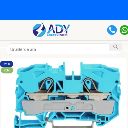
-23%
YENI