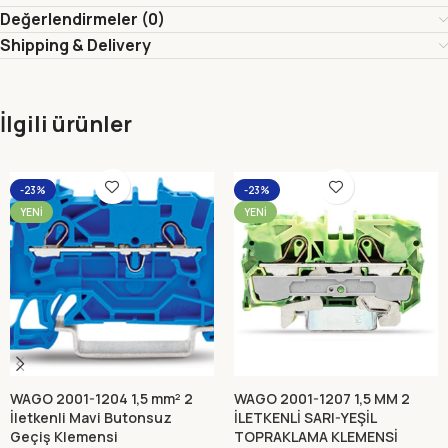
Değerlendirmeler (0)
Shipping & Delivery
İlgili ürünler
-23%
-23%
YENI
YENI
WAGO 2001-1204 1,5 mm² 2
WAGO 2001-1207 1,5 MM 2
İletkenli Mavi Butonsuz
İLETKENLİ SARI-YEŞİL
Geçiş Klemensi
TOPRAKLAMA KLEMENSİ