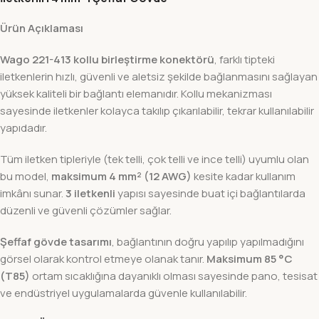
Ürün Açıklaması
Wago 221-413 kollu birleştirme konektörü
, farklı tipteki
iletkenlerin hızlı, güvenli ve aletsiz şekilde bağlanmasını sağlayan
yüksek kaliteli bir bağlantı elemanıdır. Kollu mekanizması
sayesinde iletkenler kolayca takılıp çıkarılabilir, tekrar kullanılabilir
yapıdadır.
Tüm iletken tipleriyle (tek telli, çok telli ve ince telli) uyumlu olan
bu model,
maksimum 4 mm² (12 AWG)
kesite kadar kullanım
imkânı sunar.
3 iletkenli
yapısı sayesinde buat içi bağlantılarda
düzenli ve güvenli çözümler sağlar.
Şeffaf gövde tasarımı
, bağlantının doğru yapılıp yapılmadığını
görsel olarak kontrol etmeye olanak tanır.
Maksimum 85 °C
(T85)
ortam sıcaklığına dayanıklı olması sayesinde pano, tesisat
ve endüstriyel uygulamalarda güvenle kullanılabilir.