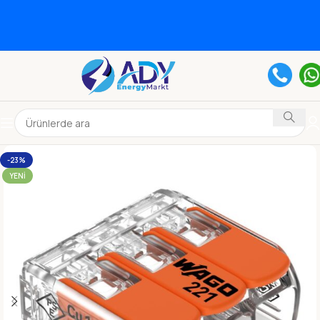
-23%
YENI