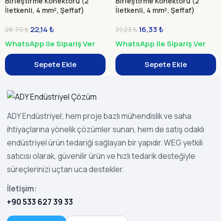
Birleştirme Konektörü (2
Birleştirme Konektörü (2
İletkenli, 4 mm², Şeffaf)
İletkenli, 4 mm², Şeffaf)
22,14
₺
16,33
₺
28,79
₺
21,23
₺
WhatsApp ile Sipariş Ver
WhatsApp ile Sipariş Ver
Sepete Ekle
Sepete Ekle
ADY Endüstriyel; hem proje bazlı mühendislik ve saha
ihtiyaçlarına yönelik çözümler sunan, hem de satış odaklı
endüstriyel ürün tedariği sağlayan bir yapıdır. WEG yetkili
satıcısı olarak, güvenilir ürün ve hızlı tedarik desteğiyle
süreçlerinizi uçtan uca destekler.
İletişim:
+90 533 627 39 33