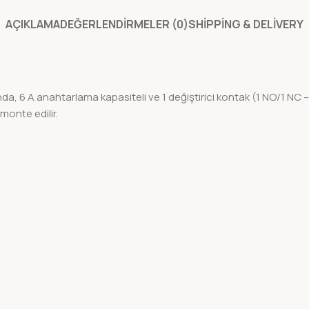
AÇIKLAMA
DEĞERLENDIRMELER (0)
SHIPPING & DELIVERY
, 6 A anahtarlama kapasiteli ve 1 değiştirici kontak (1 NO/1 NC – 
onte edilir.