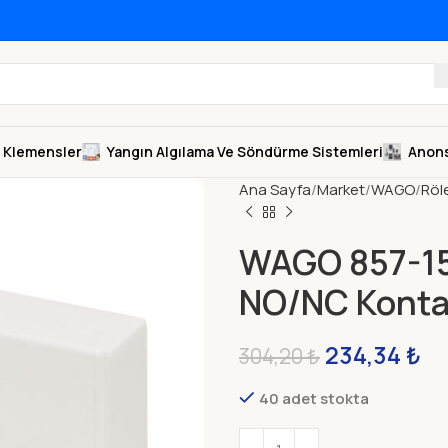
Klemensler
Yangın Algılama Ve Söndürme Sistemleri
Anons
Ana Sayfa
Market
WAGO
Röl
WAGO 857-152
NO/NC Kont
234,34
₺
304,20
₺
40 adet stokta