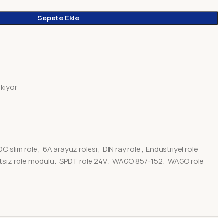
Sepete Ekle
akıyor!
DC slim röle
,
6A arayüz rölesi
,
DIN ray röle
,
Endüstriyel röle
tsiz röle modülü
,
SPDT röle 24V
,
WAGO 857-152
,
WAGO röle