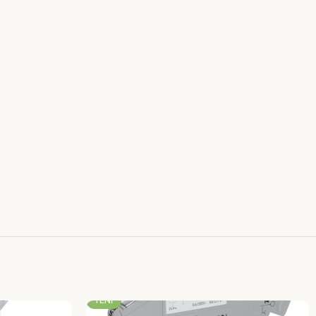
-23%
YENI