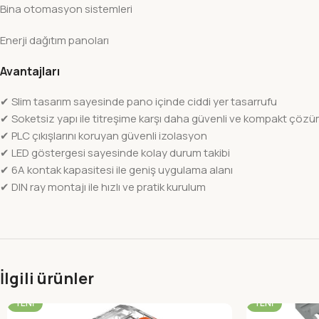
Bina otomasyon sistemleri
Enerji dağıtım panoları
Avantajları
✔ Slim tasarım sayesinde pano içinde ciddi yer tasarrufu
✔ Soketsiz yapı ile titreşime karşı daha güvenli ve kompakt çöz
✔ PLC çıkışlarını koruyan güvenli izolasyon
✔ LED göstergesi sayesinde kolay durum takibi
✔ 6A kontak kapasitesi ile geniş uygulama alanı
✔ DIN ray montajı ile hızlı ve pratik kurulum
İlgili ürünler
-23%
-26%
YENI
YENI