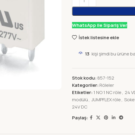
WhatsApp ile Sipariş Ver
İstek listesine ekle
13
kişi şimdi bu ürüne b
Stok kodu:
857-152
Kategoriler:
Röleler
Etiketler:
1 NO 1 NC röle
,
24 V
modülü
,
JUMPFLEX röle
,
Soke
24V DC
Paylaş: