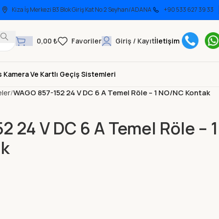
Kiza İş Merkezi B3 Blok Giriş Kat No:2 Seyhan/ADANA
+90 533 627 39 33
0,00
₺
Giriş / Kayıt
İletişim
 Kamera Ve Kartlı Geçiş Sistemleri
eler
WAGO 857-152 24 V DC 6 A Temel Röle – 1 NO/NC Kontak
 24 V DC 6 A Temel Röle – 1
ak