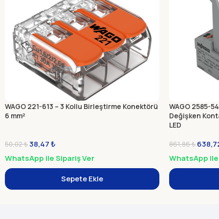
WAGO 221-613 – 3 Kollu Birleştirme Konektörü
WAGO 2585-548
6 mm²
Değişken Kontak
LED
38,47
₺
638,7
50,02
₺
861,86
₺
WhatsApp ile Sipariş Ver
WhatsApp ile 
Sepete Ekle