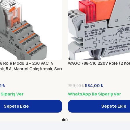
 Röle Modülü – 230 VAC, 4
WAGO 788-516 220V Röle (2 Kont
, 5 A, Manuel Çalıştırmalı, Sarı
2
₺
584,00
₺
759,20
₺
Sipariş Ver
WhatsApp ile Sipariş Ver
Sepete Ekle
Sepete Ekle