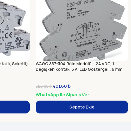
aklı, Soketli)
WAGO 857-304 Röle Modülü – 24 VDC, 1
Değişken Kontak, 6 A, LED Göstergeli, 6 mm
401,60
₺
522,08
₺
WhatsApp ile Sipariş Ver
Sepete Ekle