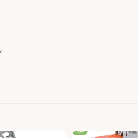
üm
-23%
YENI