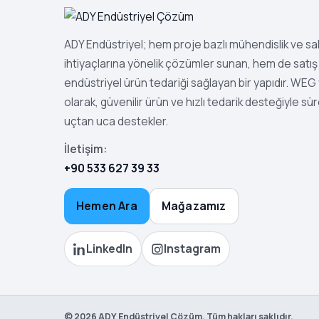
ADY Endüstriyel; hem proje bazlı mühendislik ve s
ihtiyaçlarına yönelik çözümler sunan, hem de satış 
endüstriyel ürün tedariği sağlayan bir yapıdır. WEG ye
olarak, güvenilir ürün ve hızlı tedarik desteğiyle sür
uçtan uca destekler.
İletişim:
+90 533 627 39 33
Hemen Ara
Mağazamız
LinkedIn
Instagram
©
2026
ADY Endüstriyel Çözüm. Tüm hakları saklıdır.