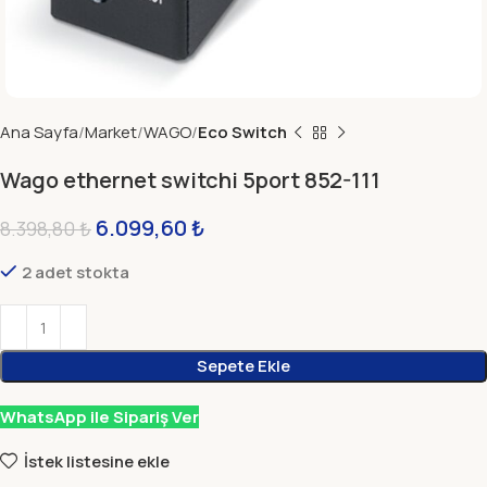
Ana Sayfa
Market
WAGO
Eco Switch
Wago ethernet switchi 5port 852-111
6.099,60
₺
8.398,80
₺
2 adet stokta
Sepete Ekle
WhatsApp ile Sipariş Ver
İstek listesine ekle