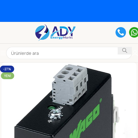
-27%
YENI