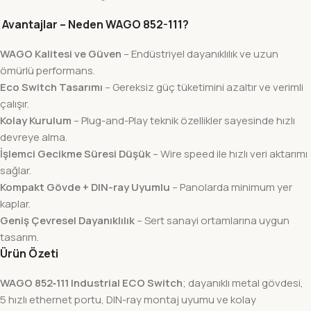
Avantajlar – Neden WAGO 852-111?
WAGO Kalitesi ve Güven
– Endüstriyel dayanıklılık ve uzun
ömürlü performans.
Eco Switch Tasarımı
– Gereksiz güç tüketimini azaltır ve verimli
çalışır.
Kolay Kurulum
– Plug-and-Play teknik özellikler sayesinde hızlı
devreye alma.
İşlemci Gecikme Süresi Düşük
– Wire speed ile hızlı veri aktarımı
sağlar.
Kompakt Gövde + DIN-ray Uyumlu
– Panolarda minimum yer
kaplar.
Geniş Çevresel Dayanıklılık
– Sert sanayi ortamlarına uygun
tasarım.
Ürün Özeti
WAGO 852‑111 Industrial ECO Switch
; dayanıklı metal gövdesi,
5 hızlı ethernet portu, DIN-ray montaj uyumu ve kolay