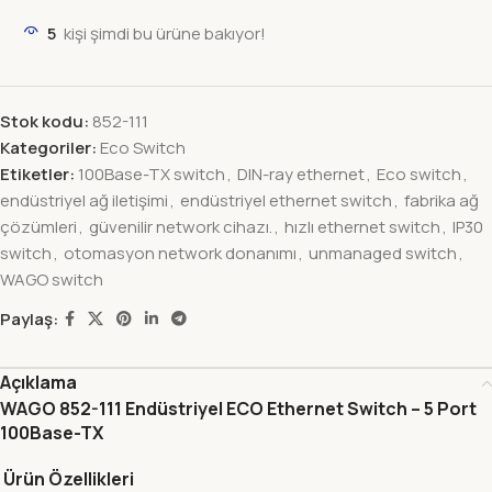
5
kişi şimdi bu ürüne bakıyor!
Stok kodu:
852-111
Kategoriler:
Eco Switch
Etiketler:
100Base-TX switch
,
DIN-ray ethernet
,
Eco switch
,
endüstriyel ağ iletişimi
,
endüstriyel ethernet switch
,
fabrika ağ
çözümleri
,
güvenilir network cihazı.
,
hızlı ethernet switch
,
IP30
switch
,
otomasyon network donanımı
,
unmanaged switch
,
WAGO switch
Paylaş:
Açıklama
WAGO 852-111 Endüstriyel ECO Ethernet Switch – 5 Port
100Base-TX
Ürün Özellikleri