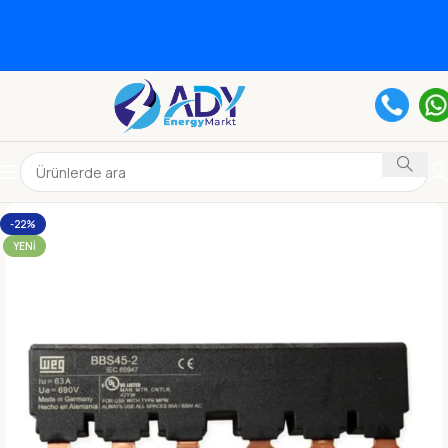
-22%
YENI