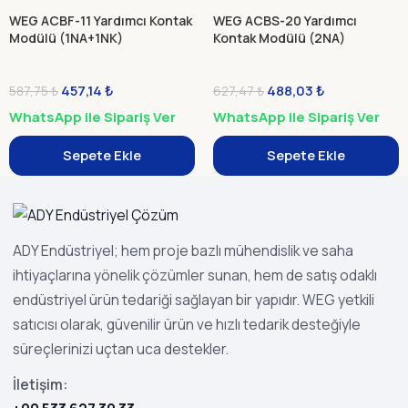
WEG ACBF-11 Yardımcı Kontak
WEG ACBS-20 Yardımcı
Modülü (1NA+1NK)
Kontak Modülü (2NA)
457,14
₺
488,03
₺
587,75
₺
627,47
₺
WhatsApp ile Sipariş Ver
WhatsApp ile Sipariş Ver
Sepete Ekle
Sepete Ekle
ADY Endüstriyel; hem proje bazlı mühendislik ve saha
ihtiyaçlarına yönelik çözümler sunan, hem de satış odaklı
endüstriyel ürün tedariği sağlayan bir yapıdır. WEG yetkili
satıcısı olarak, güvenilir ürün ve hızlı tedarik desteğiyle
süreçlerinizi uçtan uca destekler.
İletişim: