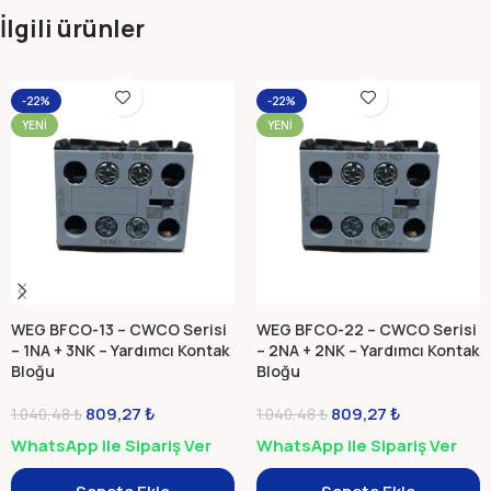
İlgili ürünler
-22%
-22%
YENI
YENI
WEG BFCO-13 – CWCO Serisi
WEG BFCO-22 – CWCO Serisi
– 1NA + 3NK – Yardımcı Kontak
– 2NA + 2NK – Yardımcı Kontak
Bloğu
Bloğu
809,27
₺
809,27
₺
1.040,48
₺
1.040,48
₺
WhatsApp ile Sipariş Ver
WhatsApp ile Sipariş Ver