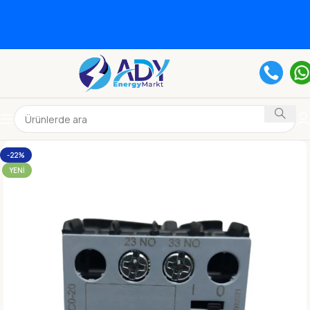
-22%
YENI