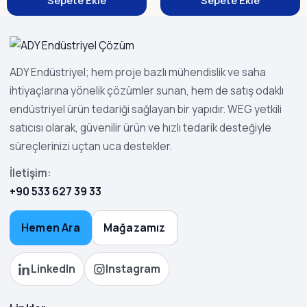
Sepete Ekle
Sepete Ekle
ADY Endüstriyel; hem proje bazlı mühendislik ve saha
ihtiyaçlarına yönelik çözümler sunan, hem de satış odaklı
endüstriyel ürün tedariği sağlayan bir yapıdır. WEG yetkili
satıcısı olarak, güvenilir ürün ve hızlı tedarik desteğiyle
süreçlerinizi uçtan uca destekler.
İletişim:
+90 533 627 39 33
Hemen Ara
Mağazamız
LinkedIn
Instagram