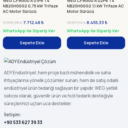
WEG CFW500 A 01P6 T4
WEG CFW500 A 02P6 T4
NB20H00G2 0,75 kW Trifaze
NB20H00G2 1,1 kW Trifaze AC
AC Motor Sürücü
Motor Sürücü
7.712,48
₺
8.455,33
₺
9.916,06
₺
10.871,14
₺
WhatsApp ile Sipariş Ver
WhatsApp ile Sipariş Ver
Sepete Ekle
Sepete Ekle
ADY Endüstriyel; hem proje bazlı mühendislik ve saha
ihtiyaçlarına yönelik çözümler sunan, hem de satış odaklı
endüstriyel ürün tedariği sağlayan bir yapıdır. WEG yetkili
satıcısı olarak, güvenilir ürün ve hızlı tedarik desteğiyle
süreçlerinizi uçtan uca destekler.
İletişim:
+90 533 627 39 33