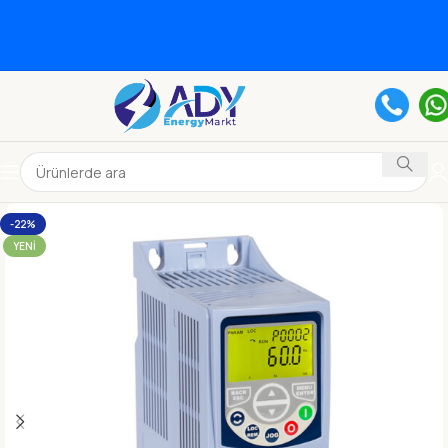
-22%
YENI