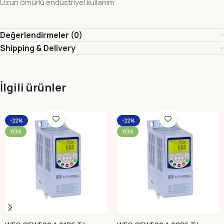
Uzun ömürlü endüstriyel kullanım
Değerlendirmeler (0)
Shipping & Delivery
İlgili ürünler
-22%
-22%
YENI
YENI