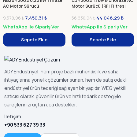
NB20H00G2 0,25 kW Trifaze
C3H00G2 1,1 kW Monofaze AC
AC Motor Sürücü
Motor Sürücü (RFI Filtresi
Dahil – Fren Ünitesi Hariç)
7.450,31
₺
44.046,29
₺
9.578,96
₺
56.630,94
₺
WhatsApp ile Sipariş Ver
WhatsApp ile Sipariş Ver
Sepete Ekle
Sepete Ekle
ADY Endüstriyel; hem proje bazlı mühendislik ve saha
ihtiyaçlarına yönelik çözümler sunan, hem de satış odaklı
endüstriyel ürün tedariği sağlayan bir yapıdır. WEG yetkili
satıcısı olarak, güvenilir ürün ve hızlı tedarik desteğiyle
süreçlerinizi uçtan uca destekler.
İletişim:
+90 533 627 39 33