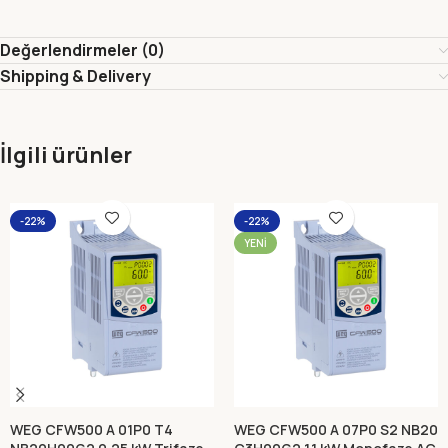
Değerlendirmeler (0)
Shipping & Delivery
İlgili ürünler
-22%
-22%
YENI
WEG CFW500 A 01P0 T4
WEG CFW500 A 07P0 S2 NB20