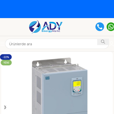
-22%
YENI