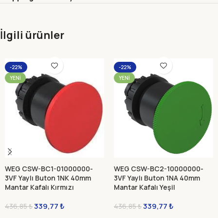
İlgili ürünler
-22%
-22%
YENI
YENI
WEG CSW-BC1-01000000-
WEG CSW-BC2-10000000-
3VF Yaylı Buton 1NK 40mm
3VF Yaylı Buton 1NA 40mm
Mantar Kafalı Kırmızı
Mantar Kafalı Yeşil
339,77
₺
339,77
₺
436,85
₺
436,85
₺