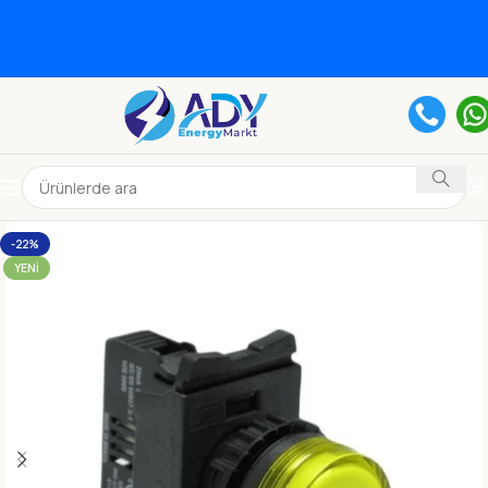
-22%
YENI