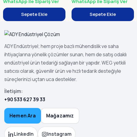
WhatsApp ile Sipariş Ver
WhatsApp ile Sipariş Ver
Sepete Ekle
Sepete Ekle
ADY Endüstriyel; hem proje bazlı mühendislik ve saha
ihtiyaçlarına yönelik çözümler sunan, hem de satış odaklı
endüstriyel ürün tedariği sağlayan bir yapıdır. WEG yetkili
satıcısı olarak, güvenilir ürün ve hızlı tedarik desteğiyle
süreçlerinizi uçtan uca destekler.
İletişim:
+90 533 627 39 33
Hemen Ara
Mağazamız
LinkedIn
Instagram