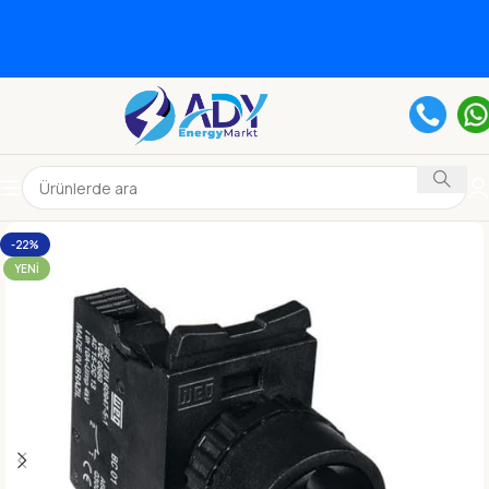
-22%
YENI