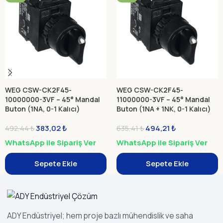
WEG CSW-CK2F45-
WEG CSW-CK2F45-
10000000-3VF – 45° Mandal
11000000-3VF – 45° Mandal
Buton (1NA, 0-1 Kalıcı)
Buton (1NA + 1NK, 0-1 Kalıcı)
383,02
₺
494,21
₺
492,44
₺
635,41
₺
WhatsApp ile Sipariş Ver
WhatsApp ile Sipariş Ver
Sepete Ekle
Sepete Ekle
ADY Endüstriyel; hem proje bazlı mühendislik ve saha