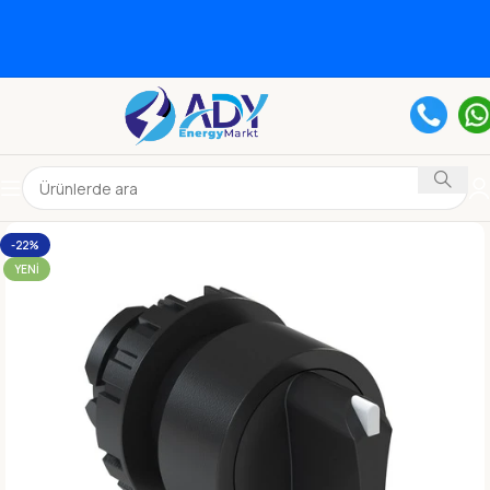
-22%
YENI