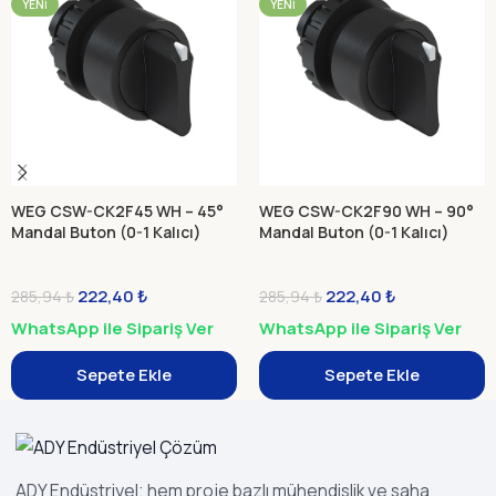
YENI
YENI
WEG CSW-CK2F45 WH – 45°
WEG CSW-CK2F90 WH – 90°
Mandal Buton (0-1 Kalıcı)
Mandal Buton (0-1 Kalıcı)
222,40
₺
222,40
₺
285,94
₺
285,94
₺
WhatsApp ile Sipariş Ver
WhatsApp ile Sipariş Ver
Sepete Ekle
Sepete Ekle
ADY Endüstriyel; hem proje bazlı mühendislik ve saha