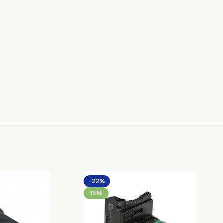
-22%
YENI