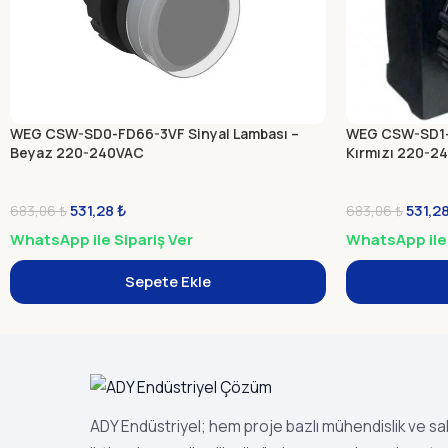
WEG CSW-SD0-FD66-3VF Sinyal Lambası –
WEG CSW-SD1-F
Beyaz 220-240VAC
Kırmızı 220-2
531,28
₺
531,2
683,06
₺
683,06
₺
WhatsApp ile Sipariş Ver
WhatsApp ile 
Sepete Ekle
ADY Endüstriyel; hem proje bazlı mühendislik ve s