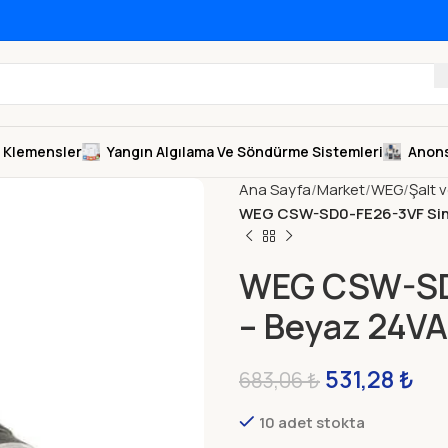
Klemensler
Yangın Algılama Ve Söndürme Sistemleri
Anons
Ana Sayfa
Market
WEG
Şalt 
WEG CSW-SD0-FE26-3VF Siny
WEG CSW-SD0
– Beyaz 24V
531,28
₺
683,06
₺
10 adet stokta