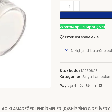
WhatsApp ile Sipariş Ver
İstek listesine ekle
4
kişi şimdi bu ürüne ba
Stok kodu:
12930828
Kategoriler:
Sinyal Lambaları
Paylaş:
AÇIKLAMA
DEĞERLENDIRMELER (0)
SHIPPING & DELIVERY