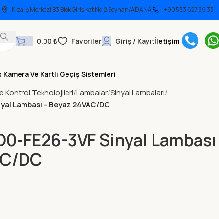
Kiza İş Merkezi B3 Blok Giriş Kat No:2 Seyhan/ADANA
+90 533 627 39 33
0,00
₺
Giriş / Kayıt
İletişim
 Kamera Ve Kartlı Geçiş Sistemleri
ve Kontrol Teknolojileri
Lambalar
Sinyal Lambaları
al Lambası – Beyaz 24VAC/DC
-FE26-3VF Sinyal Lambası
AC/DC