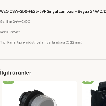
WEG CSW-SD0-FE26-3VF Sinyal Lambası – Beyaz 24VAC/
Gerilim: 24VAC/DC
Renk: Beyaz
Tip: Panel tipi endüstriyel sinyal lambası (Ø 22 mm)
İlgili ürünler
-22%
-22%
YENI
YENI