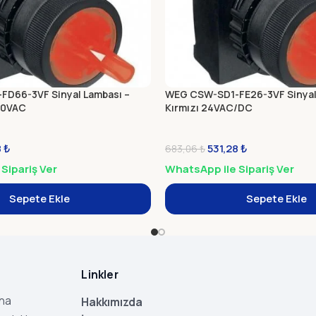
D66-3VF Sinyal Lambası –
WEG CSW-SD1-FE26-3VF Sinyal
40VAC
Kırmızı 24VAC/DC
8
₺
531,28
₺
683,06
₺
Sipariş Ver
WhatsApp ile Sipariş Ver
Sepete Ekle
Sepete Ekle
Linkler
aha
Hakkımızda