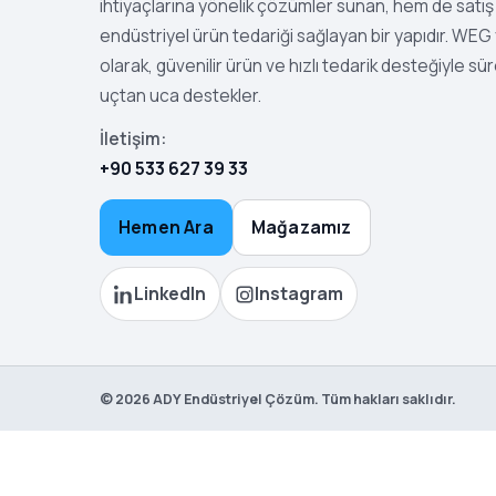
ihtiyaçlarına yönelik çözümler sunan, hem de satış 
endüstriyel ürün tedariği sağlayan bir yapıdır. WEG ye
olarak, güvenilir ürün ve hızlı tedarik desteğiyle sür
uçtan uca destekler.
İletişim:
+90 533 627 39 33
Hemen Ara
Mağazamız
LinkedIn
Instagram
©
2026
ADY Endüstriyel Çözüm. Tüm hakları saklıdır.