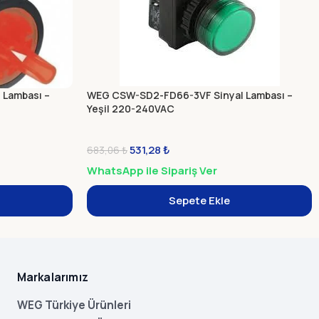
 Lambası –
WEG CSW-SD2-FD66-3VF Sinyal Lambası –
Yeşil 220-240VAC
531,28
₺
683,06
₺
WhatsApp ile Sipariş Ver
Sepete Ekle
Markalarımız
WEG Türkiye Ürünleri