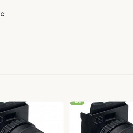
DC
-22%
YENI