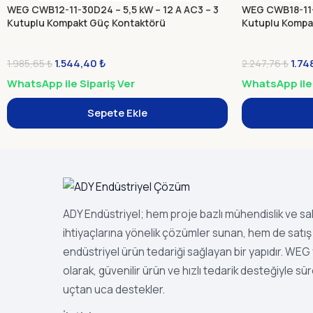
WEG CWB12-11-30D24 – 5,5 kW – 12 A AC3 – 3
WEG CWB18-11-3
Kutuplu Kompakt Güç Kontaktörü
Kutuplu Kompa
1.544,40
₺
1.74
1.985,65
₺
2.247,76
₺
WhatsApp ile Sipariş Ver
WhatsApp ile 
Sepete Ekle
ADY Endüstriyel; hem proje bazlı mühendislik ve s
ihtiyaçlarına yönelik çözümler sunan, hem de satış 
endüstriyel ürün tedariği sağlayan bir yapıdır. WEG ye
olarak, güvenilir ürün ve hızlı tedarik desteğiyle sür
uçtan uca destekler.