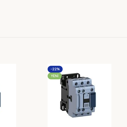
-22%
YENI