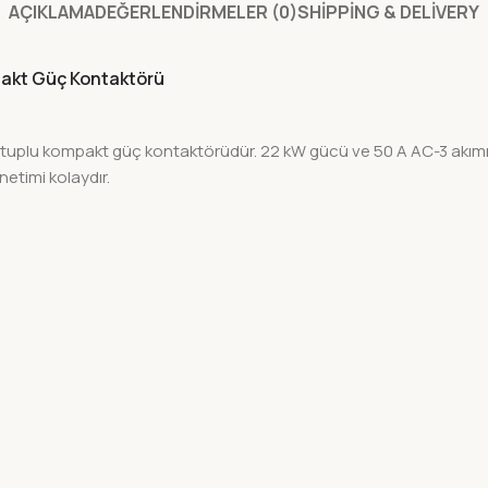
AÇIKLAMA
DEĞERLENDIRMELER (0)
SHIPPING & DELIVERY
pakt Güç Kontaktörü
plu kompakt güç kontaktörüdür. 22 kW gücü ve 50 A AC-3 akımı il
etimi kolaydır.