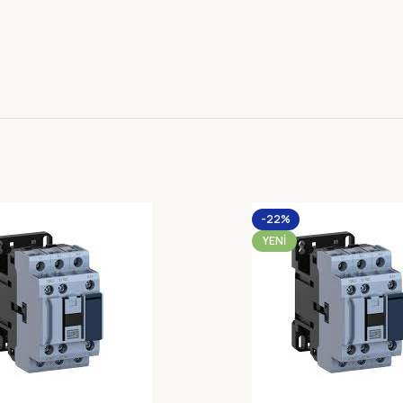
-22%
YENI