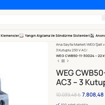
Klemensler
Yangın Algılama Ve Söndürme Sistemleri
Anons
Ana Sayfa
Market
WEG
Şalt 
3 Kutuplu 230 V AC
WEG CWB50-11-30D24 – 22 kW
WEG CWB50-1
AC3 – 3 Kutu
7.808,48
10.039,48
₺
100 adet stokta