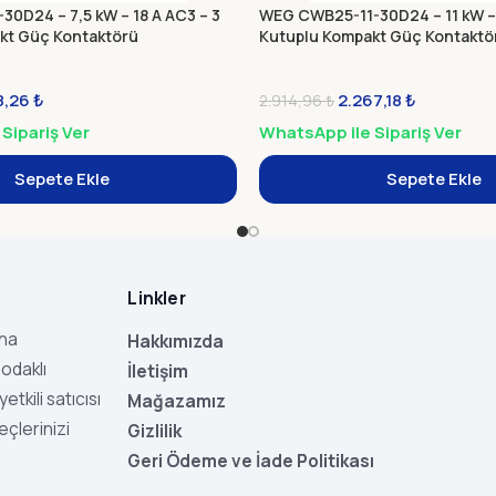
0D24 – 7,5 kW – 18 A AC3 – 3
WEG CWB25-11-30D24 – 11 kW – 
kt Güç Kontaktörü
Kutuplu Kompakt Güç Kontaktö
8,26
₺
2.267,18
₺
2.914,96
₺
Sipariş Ver
WhatsApp ile Sipariş Ver
Sepete Ekle
Sepete Ekle
Linkler
aha
Hakkımızda
odaklı
İletişim
tkili satıcısı
Mağazamız
eçlerinizi
Gizlilik
Geri Ödeme ve İade Politikası