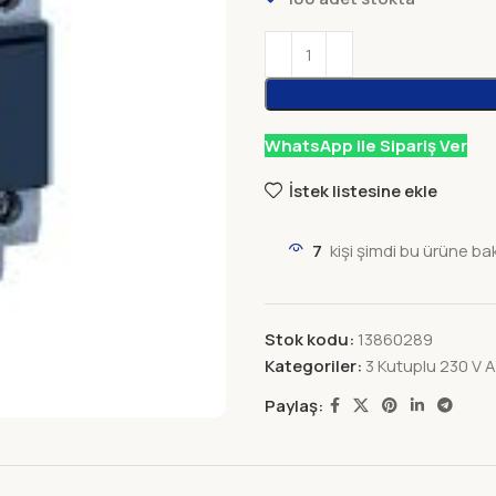
WhatsApp ile Sipariş Ver
İstek listesine ekle
7
kişi şimdi bu ürüne ba
Stok kodu:
13860289
Kategoriler:
3 Kutuplu 230 V 
Paylaş: