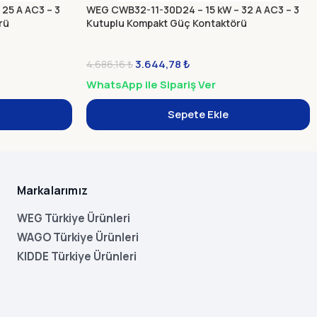
25 A AC3 – 3
WEG CWB32-11-30D24 – 15 kW – 32 A AC3 – 3
rü
Kutuplu Kompakt Güç Kontaktörü
3.644,78
₺
4.686,16
₺
WhatsApp ile Sipariş Ver
Sepete Ekle
Markalarımız
WEG Türkiye Ürünleri
WAGO Türkiye Ürünleri
KIDDE Türkiye Ürünleri