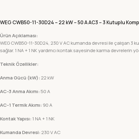
WEG CWB50-11-30D24 – 22 kW – 50 A AC3 – 3 Kutuplu Kom
Ürün Açıklaması:
WEG CWB50-11-30D24, 230 V AC kumanda devresi ile çalışan 3 kutu
sağlar. 1 NA + 1 NK yardımcı kontak sayesinde karma devrelerin yön
Teknik Özellikler:
Anma Gücü (kW):
22 kW
AC-3 Anma Akımı:
50 A
AC-1 Termik Akımı:
90 A
Kontak Yapısı:
1 NA + 1 NK
Kumanda Devresi:
230 V AC