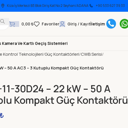
Kiza İş Merkezi B3 Blok Giriş Kat No:2 Seyhan/ADANA
+90 533 627 39 33
0,00
₺
Giriş / Kayıt
İletişim
 Kamera Ve Kartlı Geçiş Sistemleri
ve Kontrol Teknolojileri
Güç Kontaktörleri
CWB Serisi
 – 50 A AC3 – 3 Kutuplu Kompakt Güç Kontaktörü
1-30D24 – 22 kW – 50 A
plu Kompakt Güç Kontaktörü
₺