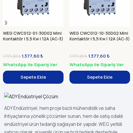
WEG CWC012-01-30D02 Mini
WEG CWC012-10-30D02 Mini
Kontaktör | 5,5 Kw | 12A (AC-3)
Kontaktör | 5,5 Kw | 12A (AC-3)
1.377,60
₺
1.377,60
₺
1.771,20
₺
1.771,20
₺
WhatsApp ile Sipariş Ver
WhatsApp ile Sipariş Ver
Sepete Ekle
Sepete Ekle
ADY Endüstriyel; hem proje bazlı mühendislik ve saha
ihtiyaçlarına yönelik çözümler sunan, hem de satış odaklı
endüstriyel ürün tedariği sağlayan bir yapıdır. WEG yetkili
satıcısı olarak, güvenilir ürün ve hızlı tedarik desteğiyle