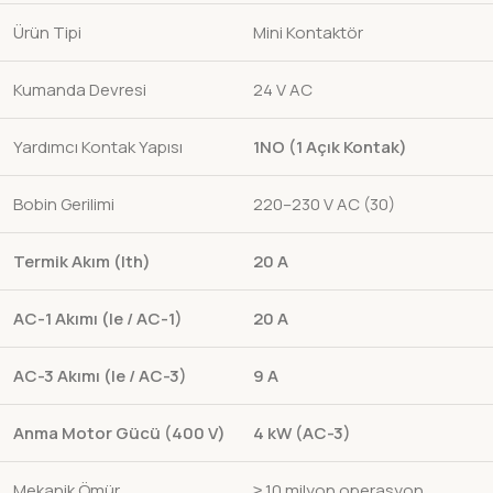
Ürün Tipi
Mini Kontaktör
Kumanda Devresi
24 V AC
Yardımcı Kontak Yapısı
1NO (1 Açık Kontak)
Bobin Gerilimi
220–230 V AC (30)
Termik Akım (Ith)
20 A
AC-1 Akımı (Ie / AC-1)
20 A
AC-3 Akımı (Ie / AC-3)
9 A
Anma Motor Gücü (400 V)
4 kW (AC-3)
Mekanik Ömür
≥ 10 milyon operasyon