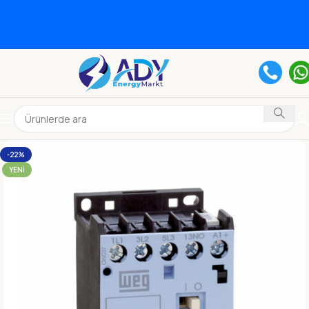
-22%
YENI