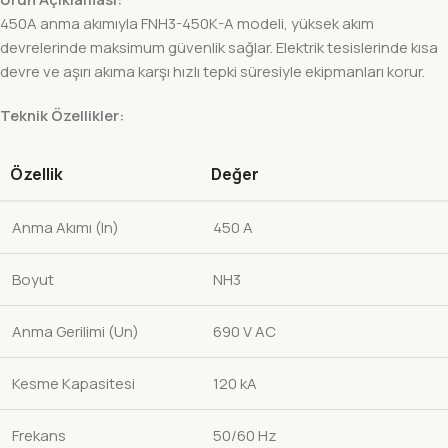
450A anma akımıyla FNH3-450K-A modeli, yüksek akım
devrelerinde maksimum güvenlik sağlar. Elektrik tesislerinde kısa
devre ve aşırı akıma karşı hızlı tepki süresiyle ekipmanları korur.
Teknik Özellikler:
Özellik
Değer
Anma Akımı (In)
450 A
Boyut
NH3
Anma Gerilimi (Un)
690 V AC
Kesme Kapasitesi
120 kA
Frekans
50/60 Hz