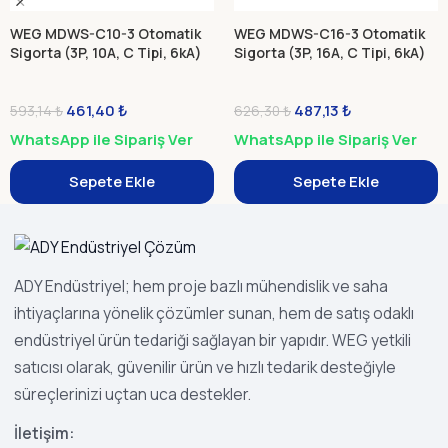
WEG MDWS-C10-3 Otomatik
WEG MDWS-C16-3 Otomatik
Sigorta (3P, 10A, C Tipi, 6kA)
Sigorta (3P, 16A, C Tipi, 6kA)
461,40
₺
487,13
₺
593,14
₺
626,30
₺
WhatsApp ile Sipariş Ver
WhatsApp ile Sipariş Ver
Sepete Ekle
Sepete Ekle
ADY Endüstriyel; hem proje bazlı mühendislik ve saha
ihtiyaçlarına yönelik çözümler sunan, hem de satış odaklı
endüstriyel ürün tedariği sağlayan bir yapıdır. WEG yetkili
satıcısı olarak, güvenilir ürün ve hızlı tedarik desteğiyle
süreçlerinizi uçtan uca destekler.
İletişim: