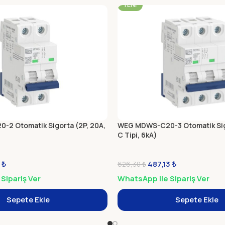
YENI
2 Otomatik Sigorta (2P, 20A,
WEG MDWS-C20-3 Otomatik Sigo
C Tipi, 6kA)
3
₺
487,13
₺
626,30
₺
Sipariş Ver
WhatsApp ile Sipariş Ver
Sepete Ekle
Sepete Ekle