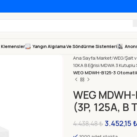
Klemensler
Yangın Algılama Ve Söndürme Sistemleri
Anons
Ana Sayfa
Market
WEG
Şalt 
10KA B Eğrisi
MDWA 3 Kutuplu S
WEG MDWH-B125-3 Otomatik Si
WEG MDWH-B1
(3P, 125A, B T
3.452,15
4.438,48
₺
1000 adet stokta