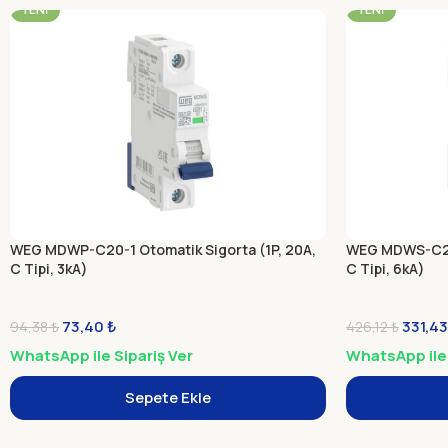
YENI
YENI
WEG MDWP-C20-1 Otomatik Sigorta (1P, 20A,
WEG MDWS-C20-
C Tipi, 3kA)
C Tipi, 6kA)
73,40
₺
331,4
94,38
₺
426,12
₺
WhatsApp ile Sipariş Ver
WhatsApp ile 
Sepete Ekle