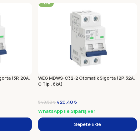
YENI
rta (3P, 20A,
WEG MDWS-C32-2 Otomatik Sigorta (2P, 32A,
C Tipi, 6kA)
420,40
₺
540,50
₺
WhatsApp ile Sipariş Ver
Sepete Ekle