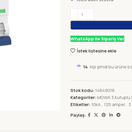
WhatsApp ile Sipariş Ver
İstek listesine ekle
14
kişi şimdi bu ürüne b
Stok kodu:
14849018
Kategoriler:
MDWA 3 Kutuplu S
Etiketler:
10kA
,
125 amper
,
3
Paylaş: