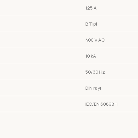
125 A
B Tipi
400 V AC
10 kA
50/60 Hz
DIN rayı
IEC/EN 60898-1