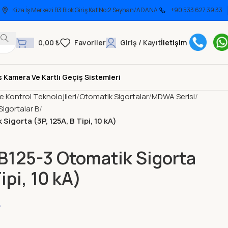
Kiza İş Merkezi B3 Blok Giriş Kat No:2 Seyhan/ADANA
+90 533 627 39 33
0,00
₺
Giriş / Kayıt
İletişim
 Kamera Ve Kartlı Geçiş Sistemleri
ve Kontrol Teknolojileri
Otomatik Sigortalar
MDWA Serisi
igortalar B
gorta (3P, 125A, B Tipi, 10 kA)
25-3 Otomatik Sigorta
ipi, 10 kA)
₺