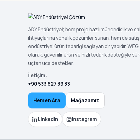
ADY Endüstriyel; hem proje bazlı mühendislik ve s
ihtiyaçlarına yönelik çözümler sunan, hem de satış 
endüstriyel ürün tedariği sağlayan bir yapıdır. WEG ye
olarak, güvenilir ürün ve hızlı tedarik desteğiyle sür
uçtan uca destekler.
İletişim:
+90 533 627 39 33
Hemen Ara
Mağazamız
LinkedIn
Instagram