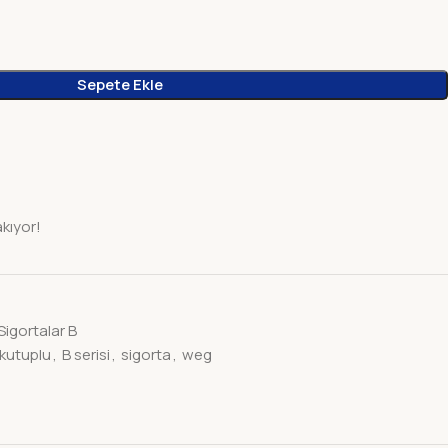
Sepete Ekle
akıyor!
igortalar B
 kutuplu
,
B serisi
,
sigorta
,
weg