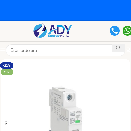
-22%
YENI