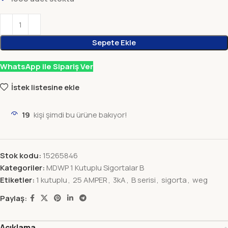
Sepete Ekle
WhatsApp ile Sipariş Ver
İstek listesine ekle
19
kişi şimdi bu ürüne bakıyor!
Stok kodu:
15265846
Kategoriler:
MDWP 1 Kutuplu Sigortalar B
Etiketler:
1 kutuplu
,
25 AMPER
,
3kA
,
B serisi
,
sigorta
,
weg
Paylaş:
Açıklama