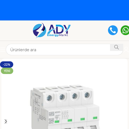
-22%
YENI