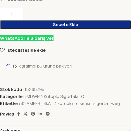
Sepete Ekle
WhatsApp ile Sipariş Ver
İstek listesine ekle
15
kişi şimdi bu ürüne bakıyor!
Stok kodu:
15265795
Kategoriler:
MDWP 4 Kutuplu Sigortalar C
Etiketler:
32 AMPER
,
3kA
,
4 kutuplu
,
c serisi
,
sigorta
,
weg
Paylaş:
Açıklama