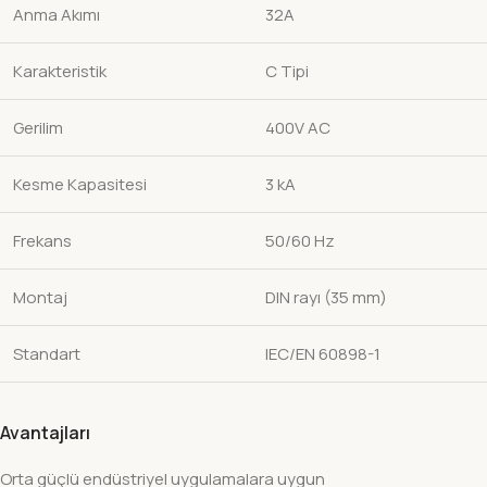
Anma Akımı
32A
Karakteristik
C Tipi
Gerilim
400V AC
Kesme Kapasitesi
3 kA
Frekans
50/60 Hz
Montaj
DIN rayı (35 mm)
Standart
IEC/EN 60898-1
Avantajları
Orta güçlü endüstriyel uygulamalara uygun