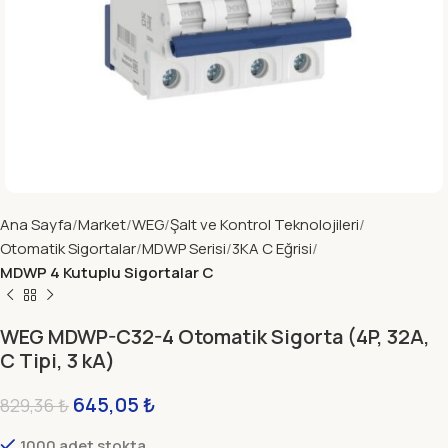
Ana Sayfa
Market
WEG
Şalt ve Kontrol Teknolojileri
Otomatik Sigortalar
MDWP Serisi
3KA C Eğrisi
MDWP 4 Kutuplu Sigortalar C
WEG MDWP-C32-4 Otomatik Sigorta (4P, 32A,
C Tipi, 3 kA)
645,05
₺
829,36
₺
1000 adet stokta