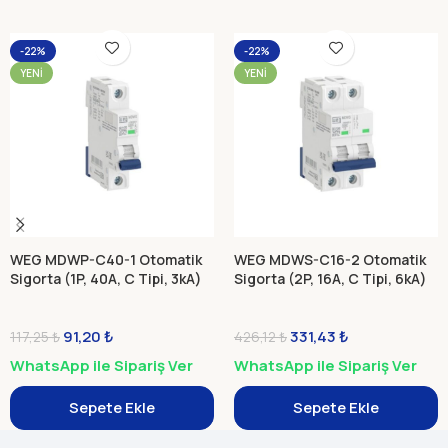
-22%
-22%
YENI
YENI
WEG MDWP-C40-1 Otomatik
WEG MDWS-C16-2 Otomatik
Sigorta (1P, 40A, C Tipi, 3kA)
Sigorta (2P, 16A, C Tipi, 6kA)
91,20
₺
331,43
₺
117,25
₺
426,12
₺
WhatsApp ile Sipariş Ver
WhatsApp ile Sipariş Ver
Sepete Ekle
Sepete Ekle