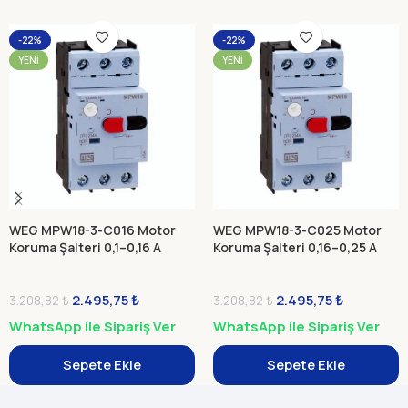
-22%
-22%
YENI
YENI
WEG MPW18-3-C016 Motor
WEG MPW18-3-C025 Motor
Koruma Şalteri 0,1–0,16 A
Koruma Şalteri 0,16–0,25 A
2.495,75
₺
2.495,75
₺
3.208,82
₺
3.208,82
₺
WhatsApp ile Sipariş Ver
WhatsApp ile Sipariş Ver
Sepete Ekle
Sepete Ekle