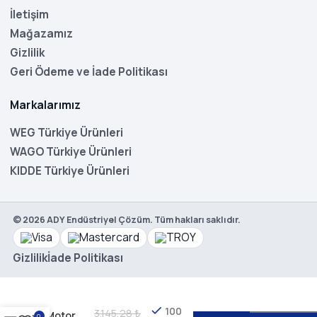
İletişim
Mağazamız
Gizlilik
Geri Ödeme ve İade Politikası
Markalarımız
WEG Türkiye Ürünleri
WAGO Türkiye Ürünleri
KIDDE Türkiye Ürünleri
©
2026
ADY Endüstriyel Çözüm. Tüm hakları saklıdır.
Gizlilik
İade Politikası
WEG
MPW18-
3-U004
100
3.145,28
₺
Motor
0