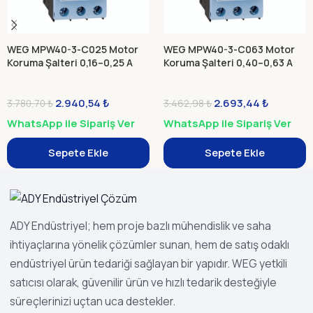
WEG MPW40-3-C025 Motor
WEG MPW40-3-C063 Motor
Koruma Şalteri 0,16–0,25 A
Koruma Şalteri 0,40–0,63 A
2.940,54
₺
2.693,44
₺
3.780,70
₺
3.462,98
₺
WhatsApp ile Sipariş Ver
WhatsApp ile Sipariş Ver
Sepete Ekle
Sepete Ekle
ADY Endüstriyel; hem proje bazlı mühendislik ve saha
ihtiyaçlarına yönelik çözümler sunan, hem de satış odaklı
endüstriyel ürün tedariği sağlayan bir yapıdır. WEG yetkili
satıcısı olarak, güvenilir ürün ve hızlı tedarik desteğiyle
süreçlerinizi uçtan uca destekler.