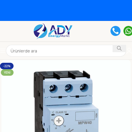
-22%
YENI