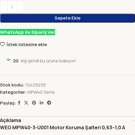
Sepete Ekle
WhatsApp ile Sipariş Ver
İstek listesine ekle
20
kişi şimdi bu ürüne bakıyor!
Stok kodu:
12429239
Kategoriler:
MPW40 Serisi
Paylaş:
Açıklama
WEG MPW40-3-U001 Motor Koruma Şalteri 0,63–1,0 A