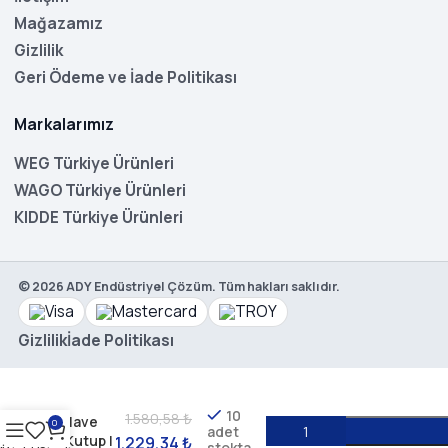
Mağazamız
Gizlilik
Geri Ödeme ve İade Politikası
Markalarımız
WEG Türkiye Ürünleri
WAGO Türkiye Ürünleri
KIDDE Türkiye Ürünleri
©
2026
ADY Endüstriyel Çözüm. Tüm hakları saklıdır.
Gizlilik
İade Politikası
WEG
MSW
AP 80-
B-1 NA |
10
1.580,58
₺
İlave
0
adet
Kutup |
1.229,34
₺
stokta