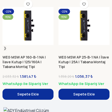
-22%
-22%
YENI
YENI
WEG MSW AP 160-B-1 NA |
WEG MSW AP 25-B-1 NA | İlave
İlave Kutup | 125/160A |
Kutup | 25A | Tabana Montaj
Tabana Montaj Tipi
Tipi
1.581,47
₺
1.056,37
₺
2.033,32
₺
1.358,20
₺
WhatsApp ile Sipariş Ver
WhatsApp ile Sipariş Ver
Sepete Ekle
Sepete Ekle