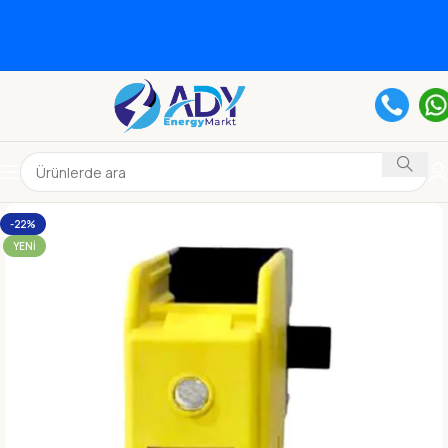
-22%
YENI