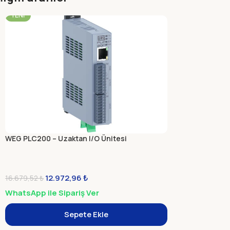
-22%
YENI
WEG PLC200 – Uzaktan I/O Ünitesi
12.972,96
₺
16.679,52
₺
WhatsApp ile Sipariş Ver
Sepete Ekle