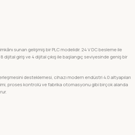
imkânı sunan gelişmiş bir PLC modelidir. 24 V DC besleme ile
al giriş ve 4 dijital çıkış ile başlangıç seviyesinde geniş bir
leşmesini desteklemesi, cihazı modern endüstri 4.0 altyapıları
etimi, proses kontrolü ve fabrika otomasyonu gibi birçok alanda
rur.