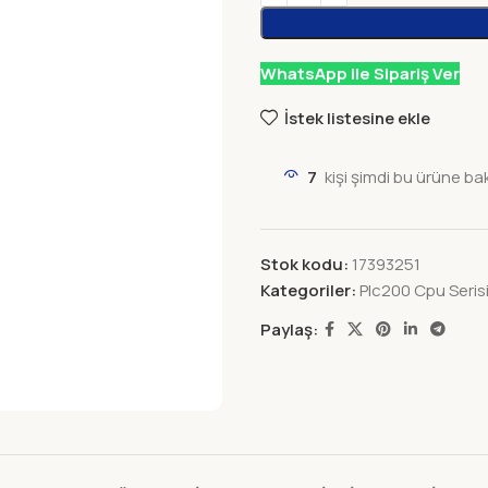
WhatsApp ile Sipariş Ver
İstek listesine ekle
7
kişi şimdi bu ürüne ba
Stok kodu:
17393251
Kategoriler:
Plc200 Cpu Seris
Paylaş: