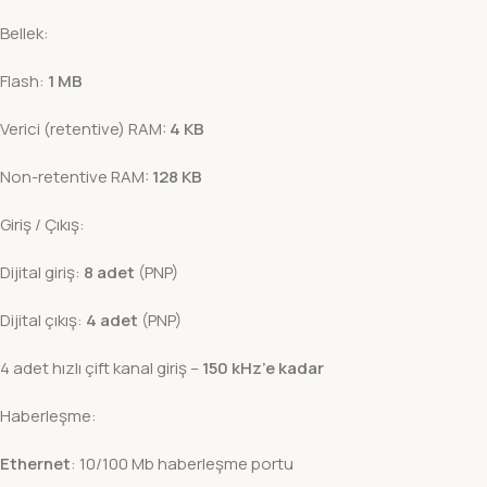
Bellek:
Flash:
1 MB
Verici (retentive) RAM:
4 KB
Non-retentive RAM:
128 KB
Giriş / Çıkış:
Dijital giriş:
8 adet
(PNP)
Dijital çıkış:
4 adet
(PNP)
4 adet hızlı çift kanal giriş –
150 kHz’e kadar
Haberleşme:
Ethernet
: 10/100 Mb haberleşme portu