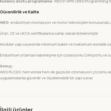
Kullanıcı dostu programlama
: WEG’in WPS (WEG Programming Suit
Güvenilirlik ve Kalite
WEG
, endüstriyel otomasyon ve motor teknolojileri konusunda uz
Ürün, CE ve UKCA sertifikalarına sahip olarak listelenmiştir.
Modüler yapı sayesinde minimum bakım ve maksimum esneklik sa
Endüstriyel ortamda haberleşme için izolasyonlu CAN portu ve sağl
Sonuç:
WEG PLC201, hem esnek hem de güçlü bir otomasyon çözümü arayan 
uygulamalarda güvenilir ve ölçeklenebilir bir yapı sunar.
İlgili ürünler