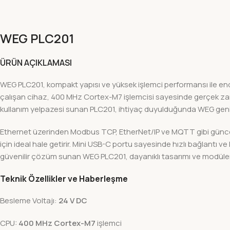
WEG PLC201
ÜRÜN AÇIKLAMASI
WEG PLC201, kompakt yapısı ve yüksek işlemci performansı ile endüs
çalışan cihaz, 400 MHz Cortex-M7 işlemcisi sayesinde gerçek zamanl
kullanım yelpazesi sunan PLC201, ihtiyaç duyulduğunda WEG geniş
Ethernet üzerinden Modbus TCP, EtherNet/IP ve MQTT gibi güncel e
için ideal hale getirir. Mini USB-C portu sayesinde hızlı bağlantı
güvenilir çözüm sunan WEG PLC201, dayanıklı tasarımı ve modüle
Teknik Özellikler ve Haberleşme
Besleme Voltajı:
24 V DC
CPU:
400 MHz Cortex-M7
işlemci