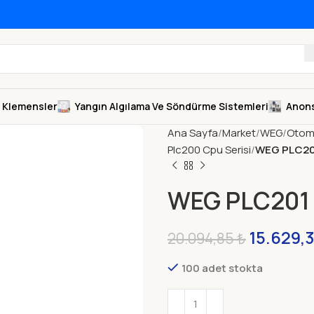
Klemensler
Yangın Algılama Ve Söndürme Sistemleri
Anons
Ana Sayfa
Market
WEG
Otom
Plc200 Cpu Serisi
WEG PLC2
WEG PLC20
15.629,
20.094,85
₺
100 adet stokta