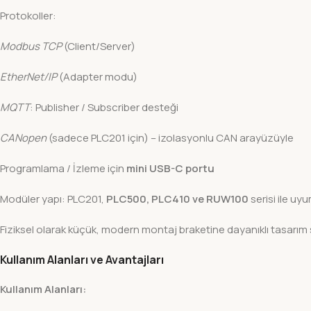
Protokoller:
Modbus TCP
(Client/Server)
EtherNet/IP
(Adapter modu)
MQTT
: Publisher / Subscriber desteği
CANopen
(sadece PLC201 için) – izolasyonlu CAN arayüzüyle
Programlama / İzleme için
mini USB-C portu
Modüler yapı: PLC201,
PLC500, PLC410 ve RUW100
serisi ile uy
Fiziksel olarak küçük, modern montaj braketine dayanıklı tasarım 
Kullanım Alanları ve Avantajları
Kullanım Alanları: