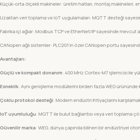
Küçük-orta ölçekli makineler: üretim hatları, montaj makineleri,
Uzaktan veri toplama ve IoT uygulamaları: MQTT desteği sayesin
Fabrika içi ağlar: Modbus TCP ve EtherNet/IP sayesinde mevcut ağ 
CANopen ağlı sistemler: PLC201’in özel CANopen portu sayesinde
Avantajları:
Güçlü ve kompakt donanım
: 400 MHz Cortex-M7 işlemcisi ile y
Esneklik
: Aynı genişleme modüllerini birden fazla WEG ürününde k
Çoklu protokol desteği
: Modern endüstri ihtiyaçlarını karşılam
IoT uyumluluğu
: MQTT ile bulut bağlantısı veya veri toplama çöz
Güvenilir marka
: WEG, dünya çapında bilinen bir endüstriyel oto