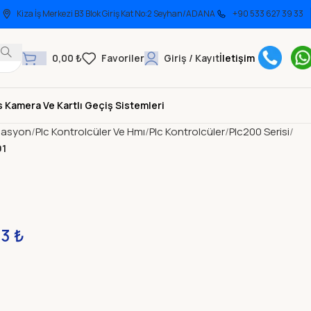
Kiza İş Merkezi B3 Blok Giriş Kat No:2 Seyhan/ADANA
+90 533 627 39 33
0,00
₺
Giriş / Kayıt
İletişim
 Kamera Ve Kartlı Geçiş Sistemleri
asyon
Plc Kontrolcüler Ve Hmı
Plc Kontrolcüler
Plc200 Serisi
01
1
33
₺