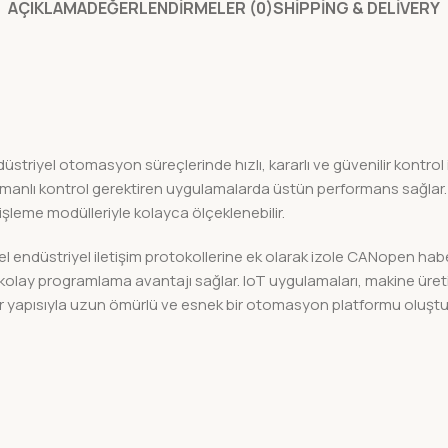
AÇIKLAMA
DEĞERLENDIRMELER (0)
SHIPPING & DELIVERY
triyel otomasyon süreçlerinde hızlı, kararlı ve güvenilir kontrol 
ı kontrol gerektiren uygulamalarda üstün performans sağlar. 8 dijit
leme modülleriyle kolayca ölçeklenebilir.
ndüstriyel iletişim protokollerine ek olarak izole CANopen haber
 ve kolay programlama avantajı sağlar. IoT uygulamaları, makine ür
r yapısıyla uzun ömürlü ve esnek bir otomasyon platformu oluştu