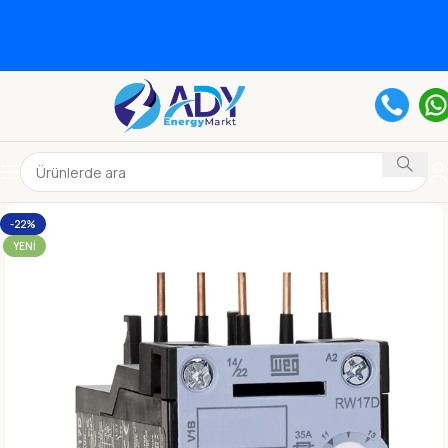
-22%
YENI