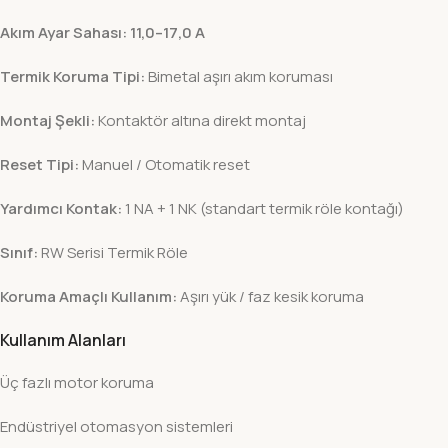
Akım Ayar Sahası:
11,0–17,0 A
Termik Koruma Tipi:
Bimetal aşırı akım koruması
Montaj Şekli:
Kontaktör altına direkt montaj
Reset Tipi:
Manuel / Otomatik reset
Yardımcı Kontak:
1 NA + 1 NK (standart termik röle kontağı)
Sınıf:
RW Serisi Termik Röle
Koruma Amaçlı Kullanım:
Aşırı yük / faz kesik koruma
Kullanım Alanları
Üç fazlı motor koruma
Endüstriyel otomasyon sistemleri