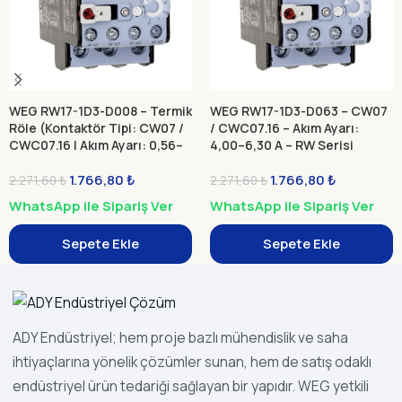
WEG RW17-1D3-D008 – Termik
WEG RW17-1D3-D063 – CW07
Röle (Kontaktör Tipi: CW07 /
/ CWC07.16 – Akım Ayarı:
CWC07.16 | Akım Ayarı: 0,56–
4,00–6,30 A – RW Serisi
0,80 A) – RW Serisi Termik
Termik Röle
Röle
1.766,80
₺
1.766,80
₺
2.271,60
₺
2.271,60
₺
WhatsApp ile Sipariş Ver
WhatsApp ile Sipariş Ver
Sepete Ekle
Sepete Ekle
ADY Endüstriyel; hem proje bazlı mühendislik ve saha
ihtiyaçlarına yönelik çözümler sunan, hem de satış odaklı
endüstriyel ürün tedariği sağlayan bir yapıdır. WEG yetkili