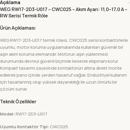
Açıklama
WEG RW17-2D3-U017 – CWC025 – Akım Ayarı: 11,0–17,0 A –
RW Serisi Termik Röle
Ürün Açıklaması
WEG RW17-2D3-U017 termik rölesi, CWC025 serisi kontaktörlerle
uyumlu, motor koruma uygulamalarında kullanılan güvenilir bir
aşırı akım koruma elemanıdır. Motorun aşırı yüklenmesi
durumunda devreyi güvenli biçimde keserek ekipmanı korur.
Kompakt tasarımı sayesinde kontaktörün altına direkt monte
edilerek pano içinde yerden tasarruf sağlar. Endüstriyel kullanım
için tasarlanmış olup yüksek dayanıklılığı ile uzun ömürlü bir
çözüm sunar.
Teknik Özellikler
Model:
RW17-2D3-U017
Uyumlu Kontaktör Tipi:
CWC025