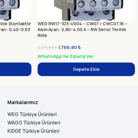
öle (Kontaktör
WEG RW17-1D3-U004 – CW07 / CWC07.16 –
yarı: 0,40–0,63
Akım Ayarı: 2,80–4,00 A – RW Serisi Termik
Röle
1.766,80
₺
2.271,60
₺
WhatsApp ile Sipariş Ver
Sepete Ekle
Markalarımız
WEG Türkiye Ürünleri
WAGO Türkiye Ürünleri
KIDDE Türkiye Ürünleri