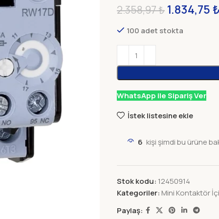
1.834,75
2.358,97
₺
100 adet stokta
WhatsApp ile Sipariş Ver
İstek listesine ekle
6
kişi şimdi bu ürüne ba
Stok kodu:
12450914
Kategoriler:
Mini Kontaktör İç
Paylaş: