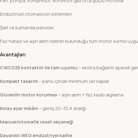
Fan, pompa, kompresör, konveyör gibi orta güçlü motorlar
Endüstriyel otomasyon sistemleri
Şalt ve kumanda panoları
Faz hatası ve aşırı akım riskinin bulunduğu tüm motor sürme uygu
Avantajları
CWC025 kontaktör ile tam uyumlu
– ekstra bağlantı aparatı ge
Kompakt tasarım
– pano içinde minimum yer kaplar
Güvenilir motor koruması
– aşırı akım + faz kaybı algılama
Kolay ayar imkânı
– geniş 22–32 A aralığı
Manuel/otomatik reset seçeneği
Dayanıklı WEG endüstriyel kalite