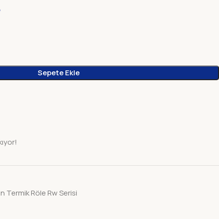
₺
Sepete Ekle
kıyor!
in Termik Röle Rw Serisi