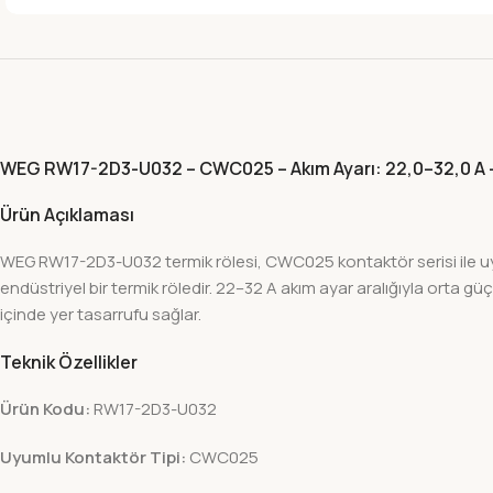
WEG RW17-2D3-U032 – CWC025 – Akım Ayarı: 22,0–32,0 A –
Ürün Açıklaması
WEG RW17-2D3-U032 termik rölesi, CWC025 kontaktör serisi ile uy
endüstriyel bir termik röledir. 22–32 A akım ayar aralığıyla orta
içinde yer tasarrufu sağlar.
Teknik Özellikler
Ürün Kodu:
RW17-2D3-U032
Uyumlu Kontaktör Tipi:
CWC025