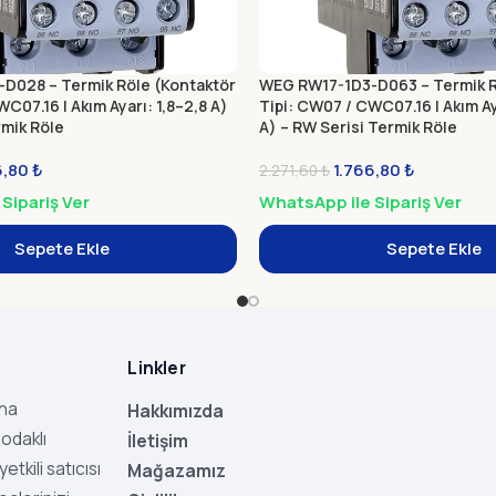
D028 – Termik Röle (Kontaktör
WEG RW17-1D3-D063 – Termik R
C07.16 | Akım Ayarı: 1,8–2,8 A)
Tipi: CW07 / CWC07.16 | Akım A
rmik Röle
A) – RW Serisi Termik Röle
6,80
₺
1.766,80
₺
2.271,60
₺
Sipariş Ver
WhatsApp ile Sipariş Ver
Sepete Ekle
Sepete Ekle
Linkler
aha
Hakkımızda
odaklı
İletişim
tkili satıcısı
Mağazamız