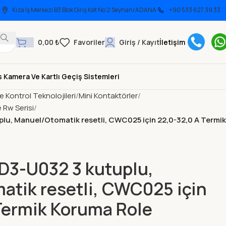
Kiza İş Merkezi B3 Blok Giriş Kat No:2 Seyhan/ADANA
+90 533 627 39 33
0,00
₺
Giriş / Kayıt
İletişim
 Kamera Ve Kartlı Geçiş Sistemleri
ve Kontrol Teknolojileri
Mini Kontaktörler
 Rw Serisi
u, Manuel/Otomatik resetli, CWC025 için 22,0-32,0 A Termik
3-U032 3 kutuplu,
tik resetli, CWC025 için
Termik Koruma Role