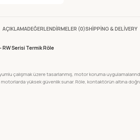
AÇIKLAMA
DEĞERLENDIRMELER (0)
SHIPPING & DELIVERY
 RW Serisi Termik Röle
umlu çalışmak üzere tasarlanmış, motor koruma uygulamalarında a
 güç motorlarda yüksek güvenlik sunar. Röle, kontaktörün altına do