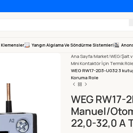
Klemensler
Yangın Algılama Ve Söndürme Sistemleri
Anons
Ana Sayfa
Market
WEG
Şalt 
Mini Kontaktör İçin Termik Röle
WEG RW17-2D3-U032 3 kutupl
Koruma Role
WEG RW17-2D
Manuel/Otoma
22,0-32,0 A 