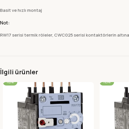
Basit ve hızlı montaj
Not:
RW17 serisi termik röleler, CWC025 serisi kontaktörlerin altına
İlgili ürünler
-22%
-22%
YENI
YENI