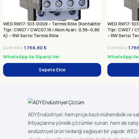
WEG RW17-1D3-D008 – Termik Röle (Kontaktör
WEG RW17-1D3-
Tipi: CW07 / CWC07.16 | Akım Ayarı: 0,56–0,80
Tipi: CW07 / CW
A) – RW Serisi Termik Röle
– RW Serisi Te
1.766,80
₺
1.76
2.271,60
₺
2.271,60
₺
WhatsApp ile Sipariş Ver
WhatsApp ile 
Sepete Ekle
ADY Endüstriyel; hem proje bazlı mühendislik ve s
ihtiyaçlarına yönelik çözümler sunan, hem de satış 
endüstriyel ürün tedariği sağlayan bir yapıdır. WEG ye