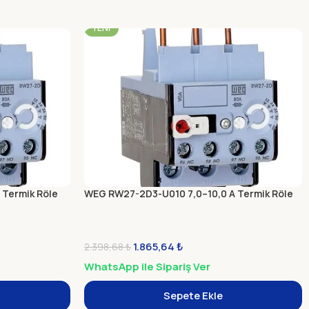
-22%
YENI
Termik Röle
WEG RW27-2D3-U010 7,0–10,0 A Termik Röle
1.865,64
₺
2.398,68
₺
WhatsApp ile Sipariş Ver
Sepete Ekle