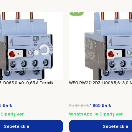
-22%
YENI
-D063 0,40–0,63 A Termik
WEG RW27-2D3-U008 5,6–8,0 A 
65,64
₺
1.865,64
₺
2.398,68
₺
Sipariş Ver
WhatsApp ile Sipariş Ver
Sepete Ekle
Sepete Ekle