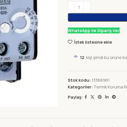
WhatsApp ile Sipariş Ver
İstek listesine ekle
12
kişi şimdi bu ürüne b
Stok kodu:
13368961
Kategoriler:
Termik Koruma Rö
Paylaş: