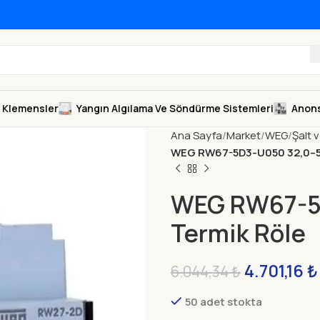
Klemensler
Yangın Algılama Ve Söndürme Sistemleri
Anons
Ana Sayfa
Market
WEG
Şalt 
WEG RW67-5D3-U050 32,0–50
WEG RW67-5D
Termik Röle
4.701,16
₺
6.044,34
₺
50 adet stokta