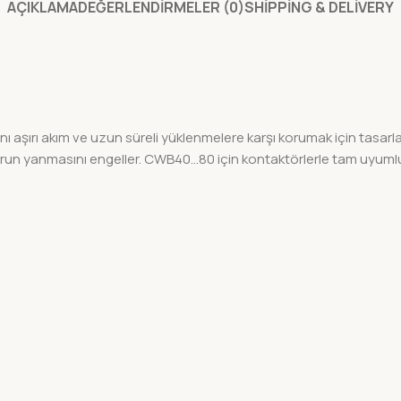
AÇIKLAMA
DEĞERLENDIRMELER (0)
SHIPPING & DELIVERY
 aşırı akım ve uzun süreli yüklenmelere karşı korumak için tasarla
torun yanmasını engeller. CWB40…80 için kontaktörlerle tam uyum