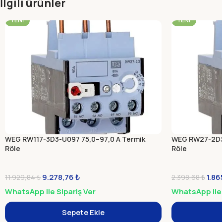
İlgili ürünler
-22%
-22%
YENI
YENI
WEG RW117-3D3-U097 75,0–97,0 A Termik
WEG RW27-2D3
Röle
Röle
9.278,76
₺
1.8
11.929,84
₺
2.398,68
₺
WhatsApp ile Sipariş Ver
WhatsApp ile 
Sepete Ekle