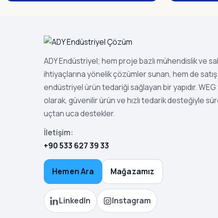
ADY Endüstriyel; hem proje bazlı mühendislik ve s
ihtiyaçlarına yönelik çözümler sunan, hem de satış 
endüstriyel ürün tedariği sağlayan bir yapıdır. WEG ye
olarak, güvenilir ürün ve hızlı tedarik desteğiyle sür
uçtan uca destekler.
İletişim:
+90 533 627 39 33
Hemen Ara
Mağazamız
LinkedIn
Instagram