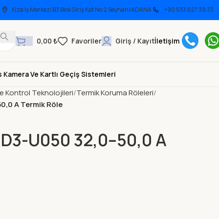
Kiza İş Merkezi B3 Blok Giriş Kat No:2 Seyhan/ADANA
+90 533 627 39 33
0,00
₺
Giriş / Kayıt
İletişim
 Kamera Ve Kartlı Geçiş Sistemleri
ve Kontrol Teknolojileri
Termik Koruma Röleleri
,0 A Termik Röle
3-U050 32,0–50,0 A