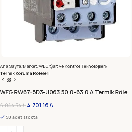
Ana Sayfa
Market
WEG
Şalt ve Kontrol Teknolojileri
Termik Koruma Röleleri
WEG RW67-5D3-U063 50,0–63,0 A Termik Röle
4.701,16
₺
6.044,34
₺
50 adet stokta