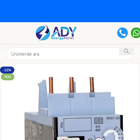
-22%
YENI