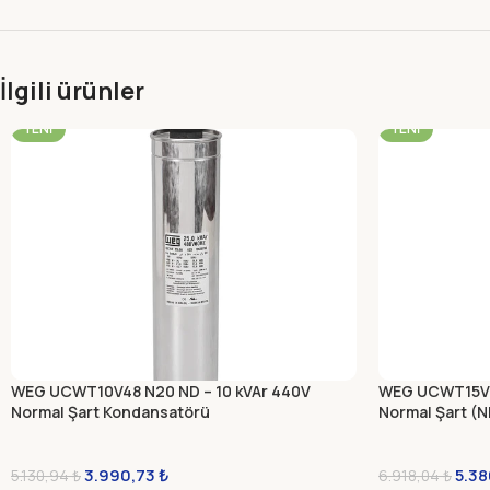
İlgili ürünler
-22%
-22%
YENI
YENI
WEG UCWT10V48 N20 ND – 10 kVAr 440V
WEG UCWT15V48
Normal Şart Kondansatörü
Normal Şart (
3.990,73
₺
5.3
5.130,94
₺
6.918,04
₺