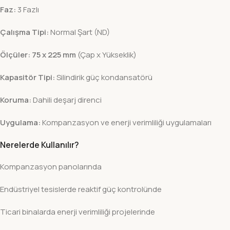
Faz:
3 Fazlı
Çalışma Tipi:
Normal Şart (ND)
Ölçüler:
75 x 225 mm
(Çap x Yükseklik)
Kapasitör Tipi:
Silindirik güç kondansatörü
Koruma:
Dahili deşarj direnci
Uygulama:
Kompanzasyon ve enerji verimliliği uygulamaları
Nerelerde Kullanılır?
Kompanzasyon panolarında
Endüstriyel tesislerde reaktif güç kontrolünde
Ticari binalarda enerji verimliliği projelerinde