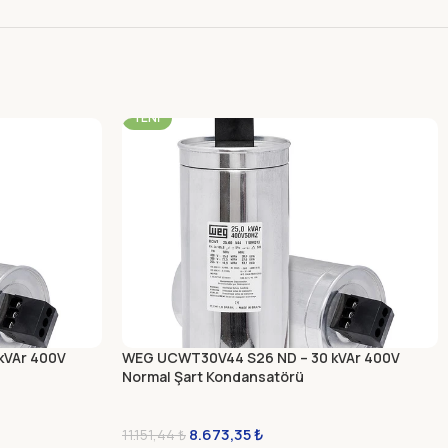
-22%
YENI
kVAr 400V
WEG UCWT30V44 S26 ND – 30 kVAr 400V
Normal Şart Kondansatörü
8.673,35
₺
11.151,44
₺