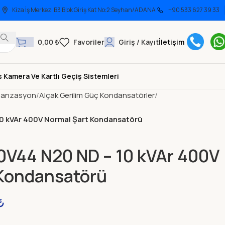
Kiza İş Merkezi B3 Blok Giriş Kat No:2 Seyhan/ADANA
+90 533 627 39 33
0,00
₺
Giriş / Kayıt
İletişim
 Kamera Ve Kartlı Geçiş Sistemleri
anzasyon
Alçak Gerilim Güç Kondansatörler
 kVAr 400V Normal Şart Kondansatörü
44 N20 ND – 10 kVAr 400V
 Kondansatörü
₺