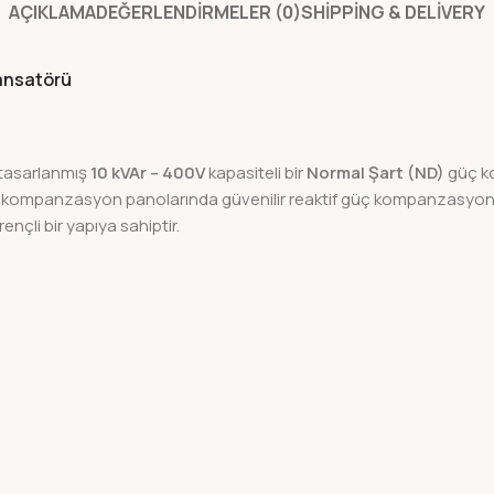
AÇIKLAMA
DEĞERLENDIRMELER (0)
SHIPPING & DELIVERY
ansatörü
tasarlanmış
10 kVAr – 400V
kapasiteli bir
Normal Şart (ND)
güç ko
 ve kompanzasyon panolarında güvenilir reaktif güç kompanzasyon
ençli bir yapıya sahiptir.