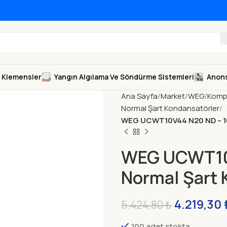
Klemensler
Yangın Algılama Ve Söndürme Sistemleri
Anons
Ana Sayfa
Market
WEG
Komp
Normal Şart Kondansatörler
WEG UCWT10V44 N20 ND – 10
WEG UCWT10V
Normal Şart
4.219,30
5.424,80
₺
100 adet stokta