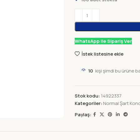
WhatsApp ile Sipariş Ver
İstek listesine ekle
10
kişi şimdi bu ürüne b
Stok kodu:
14922337
Kategoriler:
Normal Şart Kon
Paylaş: