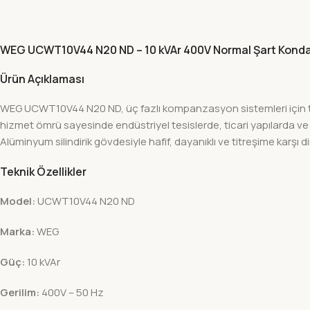
WEG UCWT10V44 N20 ND – 10 kVAr 400V Normal Şart Kond
Ürün Açıklaması
WEG UCWT10V44 N20 ND, üç fazlı kompanzasyon sistemleri için 
hizmet ömrü sayesinde endüstriyel tesislerde, ticari yapılarda
Alüminyum silindirik gövdesiyle hafif, dayanıklı ve titreşime karşı dir
Teknik Özellikler
Model:
UCWT10V44 N20 ND
Marka:
WEG
Güç:
10 kVAr
Gerilim:
400V – 50 Hz