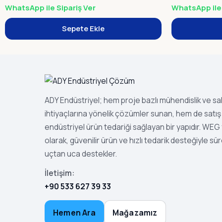
WhatsApp ile Sipariş Ver
WhatsApp ile 
Sepete Ekle
ADY Endüstriyel; hem proje bazlı mühendislik ve s
ihtiyaçlarına yönelik çözümler sunan, hem de satış 
endüstriyel ürün tedariği sağlayan bir yapıdır. WEG ye
olarak, güvenilir ürün ve hızlı tedarik desteğiyle sür
uçtan uca destekler.
İletişim:
+90 533 627 39 33
Hemen Ara
Mağazamız