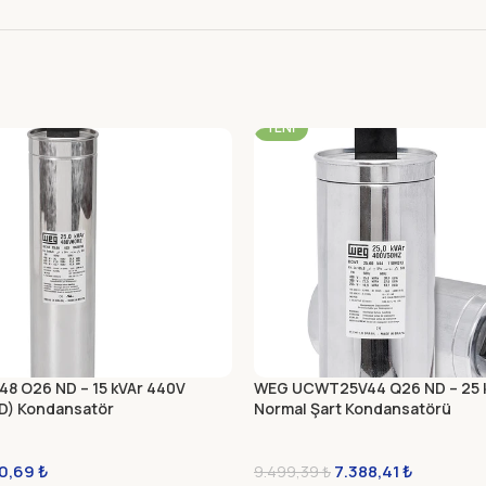
-22%
YENI
 O26 ND – 15 kVAr 440V
WEG UCWT25V44 Q26 ND – 25 
ND) Kondansatör
Normal Şart Kondansatörü
80,69
₺
7.388,41
₺
9.499,39
₺