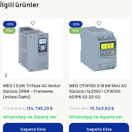
İlgili ürünler
-22%
-22%
YENI
YENI
WEG 1.5 kW Trifaze AC Motor
WEG CFW100 0.18 kW Mini AC
Sürücü (IP66 – Frenleme
Sürücü | 1x230V | CFW100
Ünitesi Dahil)
A01P6 S2 20 G2
CFW900A03P6T4DB20Y2B
134.795,23
₺
13.343,62
₺
173.308,15
₺
17.156,08
₺
WhatsApp ile Sipariş Ver
WhatsApp ile Sipariş Ver
Sepete Ekle
Sepete Ekle