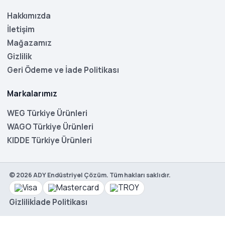
Hakkımızda
İletişim
Mağazamız
Gizlilik
Geri Ödeme ve İade Politikası
Markalarımız
WEG Türkiye Ürünleri
WAGO Türkiye Ürünleri
KIDDE Türkiye Ürünleri
©
2026
ADY Endüstriyel Çözüm. Tüm hakları saklıdır.
Gizlilik
İade Politikası
WEG
CFW300
A 01P8