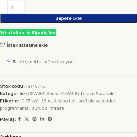
Sepete Ekle
WhatsApp ile Sipariş Ver
İstek listesine ekle
5
kişi şimdi bu ürüne bakıyor!
Stok kodu:
14146776
Kategoriler:
CFW300 Serisi
,
CFW300 Trifaze Sürücüler
Etiketler:
0.75 kW
,
1.8 A
,
A kasa tipi
,
soft plc ve ladder
programlama
,
sürücü
,
trifaze
Paylaş:
Açıklama