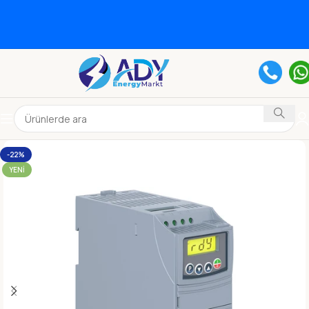
-22%
YENI