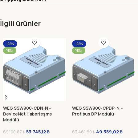
İlgili ürünler
-22%
-22%
YENI
YENI
WEG SSW900-CDN-N –
WEG SSW900-CPDP-N –
DeviceNet Haberleşme
Profibus DP Modülü
Modülü
53.745,12
₺
49.359,02
₺
69.100,87
₺
63.461,60
₺