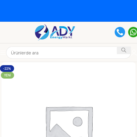
-22%
YENI