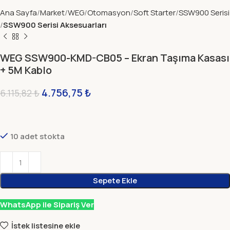
Ana Sayfa
Market
WEG
Otomasyon
Soft Starter
SSW900 Serisi
SSW900 Serisi Aksesuarları
WEG SSW900-KMD-CB05 – Ekran Taşıma Kasası
+ 5M Kablo
4.756,75
₺
6.115,82
₺
10 adet stokta
Sepete Ekle
WhatsApp ile Sipariş Ver
İstek listesine ekle