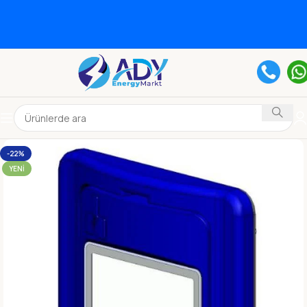
-22%
YENI