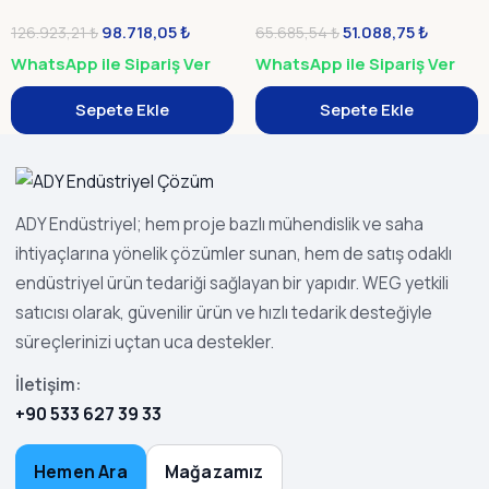
98.718,05
₺
51.088,75
₺
126.923,21
₺
65.685,54
₺
WhatsApp ile Sipariş Ver
WhatsApp ile Sipariş Ver
Sepete Ekle
Sepete Ekle
ADY Endüstriyel; hem proje bazlı mühendislik ve saha
ihtiyaçlarına yönelik çözümler sunan, hem de satış odaklı
endüstriyel ürün tedariği sağlayan bir yapıdır. WEG yetkili
satıcısı olarak, güvenilir ürün ve hızlı tedarik desteğiyle
süreçlerinizi uçtan uca destekler.
İletişim:
+90 533 627 39 33
Hemen Ara
Mağazamız