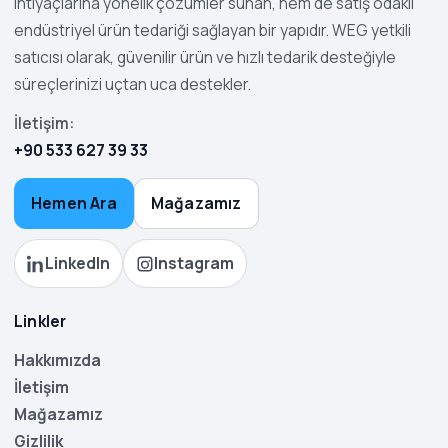
ihtiyaçlarına yönelik çözümler sunan, hem de satış odaklı
endüstriyel ürün tedariği sağlayan bir yapıdır. WEG yetkili
satıcısı olarak, güvenilir ürün ve hızlı tedarik desteğiyle
süreçlerinizi uçtan uca destekler.
İletişim:
+90 533 627 39 33
Hemen Ara
Mağazamız
LinkedIn
Instagram
Linkler
Hakkımızda
İletişim
Mağazamız
Gizlilik