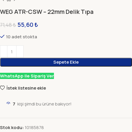
WEG ATR-CSW – 22mm Delik Tıpa
55,60
₺
71,48
₺
10 adet stokta
Sepete Ekle
WhatsApp ile Sipariş Ver
İstek listesine ekle
7
kişi şimdi bu ürüne bakıyor!
Stok kodu:
10185878