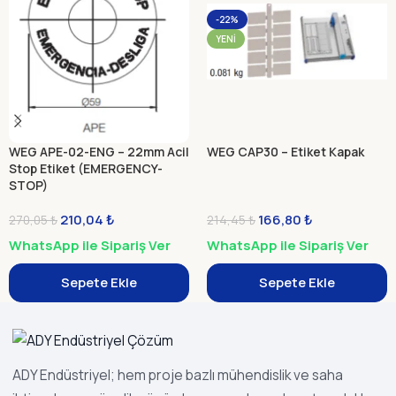
-22%
YENI
WEG APE-02-ENG – 22mm Acil
WEG CAP30 – Etiket Kapak
Stop Etiket (EMERGENCY-
STOP)
210,04
₺
166,80
₺
270,05
₺
214,45
₺
WhatsApp ile Sipariş Ver
WhatsApp ile Sipariş Ver
Sepete Ekle
Sepete Ekle
ADY Endüstriyel; hem proje bazlı mühendislik ve saha