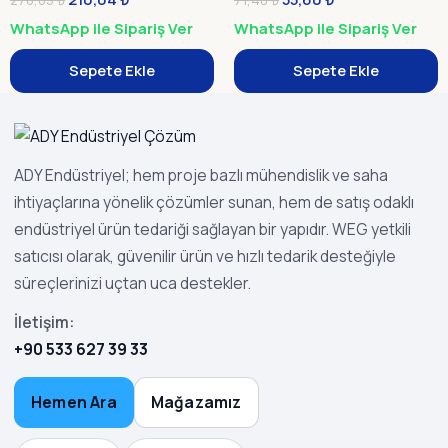
270,05
₺
71,48
₺
WhatsApp ile Sipariş Ver
WhatsApp ile Sipariş Ver
Sepete Ekle
Sepete Ekle
ADY Endüstriyel; hem proje bazlı mühendislik ve saha
ihtiyaçlarına yönelik çözümler sunan, hem de satış odaklı
endüstriyel ürün tedariği sağlayan bir yapıdır. WEG yetkili
satıcısı olarak, güvenilir ürün ve hızlı tedarik desteğiyle
süreçlerinizi uçtan uca destekler.
İletişim:
+90 533 627 39 33
Hemen Ara
Mağazamız