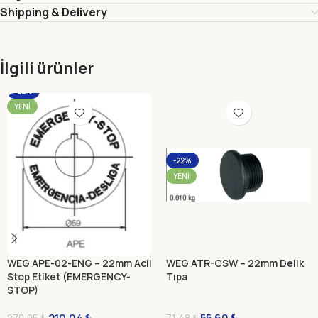
Shipping & Delivery
İlgili ürünler
-22%
YENI
-22%
YENI
WEG APE-02-ENG – 22mm Acil
WEG ATR-CSW – 22mm Delik
Stop Etiket (EMERGENCY-
Tıpa
STOP)
210,04
₺
55,60
₺