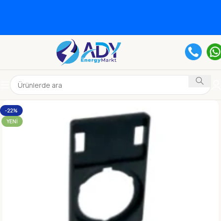
-22%
YENI