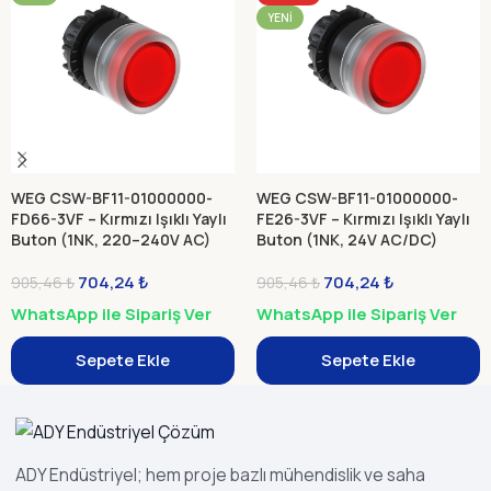
YENI
WEG CSW-BF11-01000000-
WEG CSW-BF11-01000000-
FD66-3VF – Kırmızı Işıklı Yaylı
FE26-3VF – Kırmızı Işıklı Yaylı
Buton (1NK, 220–240V AC)
Buton (1NK, 24V AC/DC)
704,24
₺
704,24
₺
905,46
₺
905,46
₺
WhatsApp ile Sipariş Ver
WhatsApp ile Sipariş Ver
Sepete Ekle
Sepete Ekle
ADY Endüstriyel; hem proje bazlı mühendislik ve saha