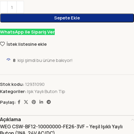
Sepete Ekle
WhatsApp ile Sipariş Ver
İstek listesine ekle
8
kişi şimdi bu ürüne bakıyor!
Stok kodu:
12931090
Kategoriler:
Işık Yaylı Buton Tip
Paylaş:
Açıklama
WEG CSW-BF12-10000000-FE26-3VF – Yeşil Işıklı Yaylı
Buton (1NA, 24V AC/DC)