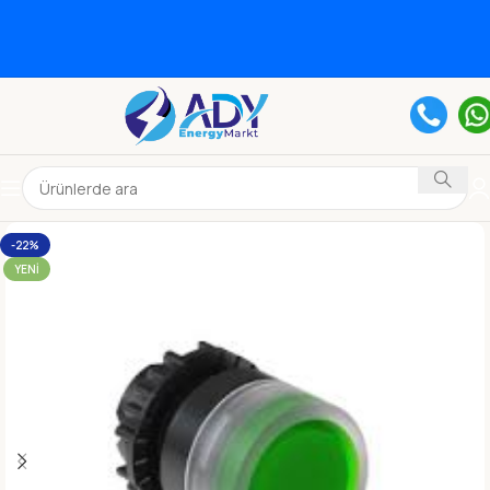
-22%
YENI