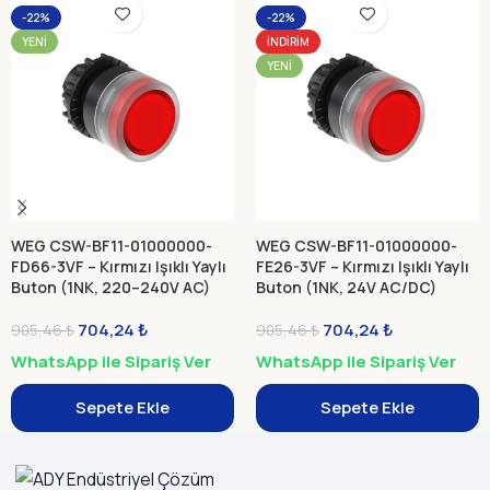
-22%
-22%
YENI
İNDIRIM
YENI
WEG CSW-BF11-01000000-
WEG CSW-BF11-01000000-
FD66-3VF – Kırmızı Işıklı Yaylı
FE26-3VF – Kırmızı Işıklı Yaylı
Buton (1NK, 220–240V AC)
Buton (1NK, 24V AC/DC)
704,24
₺
704,24
₺
905,46
₺
905,46
₺
WhatsApp ile Sipariş Ver
WhatsApp ile Sipariş Ver
Sepete Ekle
Sepete Ekle