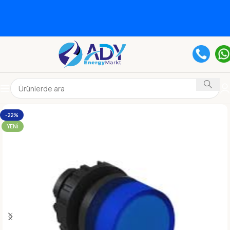
-22%
YENI