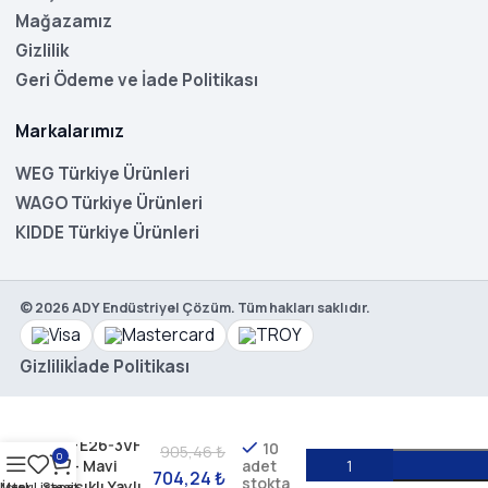
Mağazamız
Gizlilik
Geri Ödeme ve İade Politikası
Markalarımız
WEG Türkiye Ürünleri
WAGO Türkiye Ürünleri
KIDDE Türkiye Ürünleri
©
2026
ADY Endüstriyel Çözüm. Tüm hakları saklıdır.
Gizlilik
İade Politikası
WEG CSW-
BFI4-
10000000-
FE26-3VF
10
905,46
₺
0
– Mavi
adet
704,24
₺
stokta
Işıklı Yaylı
Menu
İstek Listesi
Sepet