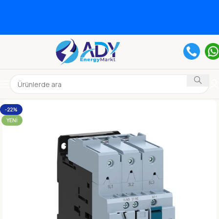
-22%
YENI