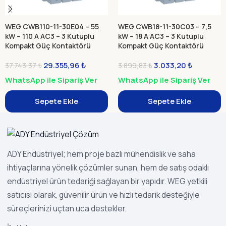
WEG CWB110-11-30E04 – 55
WEG CWB18-11-30C03 – 7,5
kW – 110 A AC3 – 3 Kutuplu
kW – 18 A AC3 – 3 Kutuplu
Kompakt Güç Kontaktörü
Kompakt Güç Kontaktörü
29.355,96
₺
3.033,20
₺
37.743,37
₺
3.899,83
₺
WhatsApp ile Sipariş Ver
WhatsApp ile Sipariş Ver
Sepete Ekle
Sepete Ekle
ADY Endüstriyel; hem proje bazlı mühendislik ve saha
ihtiyaçlarına yönelik çözümler sunan, hem de satış odaklı
endüstriyel ürün tedariği sağlayan bir yapıdır. WEG yetkili
satıcısı olarak, güvenilir ürün ve hızlı tedarik desteğiyle
süreçlerinizi uçtan uca destekler.