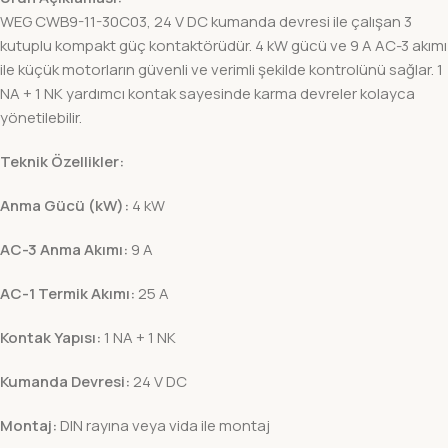
WEG CWB9-11-30C03, 24 V DC kumanda devresi ile çalışan 3
kutuplu kompakt güç kontaktörüdür. 4 kW gücü ve 9 A AC-3 akımı
ile küçük motorların güvenli ve verimli şekilde kontrolünü sağlar. 1
NA + 1 NK yardımcı kontak sayesinde karma devreler kolayca
yönetilebilir.
Teknik Özellikler:
Anma Gücü (kW):
4 kW
AC-3 Anma Akımı:
9 A
AC-1 Termik Akımı:
25 A
Kontak Yapısı:
1 NA + 1 NK
Kumanda Devresi:
24 V DC
Montaj:
DIN rayına veya vida ile montaj