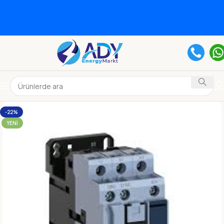
-22%
YENI