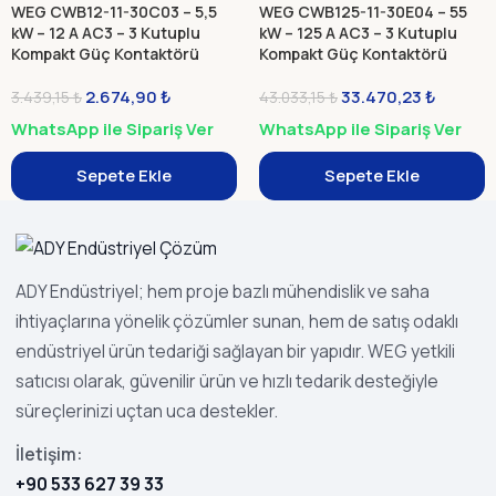
WEG CWB12-11-30C03 – 5,5
WEG CWB125-11-30E04 – 55
kW – 12 A AC3 – 3 Kutuplu
kW – 125 A AC3 – 3 Kutuplu
Kompakt Güç Kontaktörü
Kompakt Güç Kontaktörü
2.674,90
₺
33.470,23
₺
3.439,15
₺
43.033,15
₺
WhatsApp ile Sipariş Ver
WhatsApp ile Sipariş Ver
Sepete Ekle
Sepete Ekle
ADY Endüstriyel; hem proje bazlı mühendislik ve saha
ihtiyaçlarına yönelik çözümler sunan, hem de satış odaklı
endüstriyel ürün tedariği sağlayan bir yapıdır. WEG yetkili
satıcısı olarak, güvenilir ürün ve hızlı tedarik desteğiyle
süreçlerinizi uçtan uca destekler.
İletişim:
+90 533 627 39 33