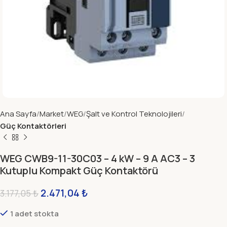
Ana Sayfa
Market
WEG
Şalt ve Kontrol Teknolojileri
Güç Kontaktörleri
WEG CWB9-11-30C03 – 4 kW – 9 A AC3 – 3
Kutuplu Kompakt Güç Kontaktörü
2.471,04
₺
3.177,05
₺
1 adet stokta